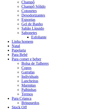
Champô
Champô Sólido
Cotonetes
Desodorizantes
Esponjas
Gel de Banho
Sabão Líquido
Sabonetes
Esfoliante
Linha homem
Natal
Papelaria
Para Bebé
Para comer e beber
Bolsa de Talheres
Copos
Garrafas
Individuais
Lancheiras
Marmitas
Palhinhas
Termos
Para Criança
Brinquedos
Stock Off