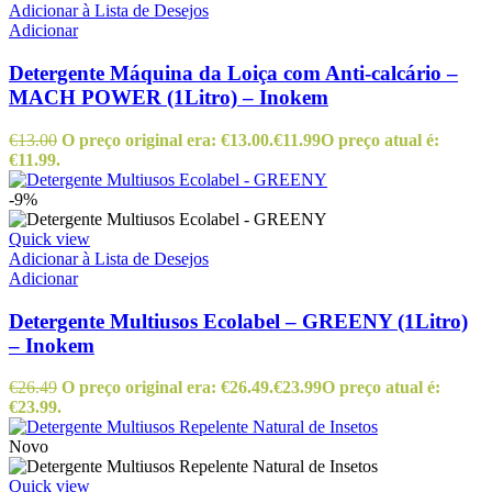
Adicionar à Lista de Desejos
Adicionar
Detergente Máquina da Loiça com Anti-calcário –
MACH POWER (1Litro) – Inokem
€
13.00
O preço original era: €13.00.
€
11.99
O preço atual é:
€11.99.
-9%
Quick view
Adicionar à Lista de Desejos
Adicionar
Detergente Multiusos Ecolabel – GREENY (1Litro)
– Inokem
€
26.49
O preço original era: €26.49.
€
23.99
O preço atual é:
€23.99.
Novo
Quick view