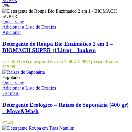
-9%
Quick view
Adicionar à Lista de Desejos
Adicionar
Detergente de Roupa Bio Enzimático 2 em 1 –
BIOMACH SUPER (1Litro) – Inokem
€
17.50
O preço original era: €17.50.
€
15.99
O preço atual é:
€15.99.
Esgotado
Quick view
Adicionar à Lista de Desejos
Ler mais
Detergente Ecológico – Raízes de Saponária (400 gr)
– Move&Wash
€
7.45