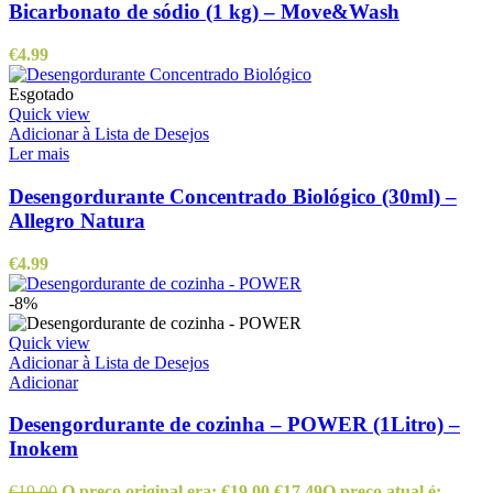
Bicarbonato de sódio (1 kg) – Move&Wash
€
4.99
Esgotado
Quick view
Adicionar à Lista de Desejos
Ler mais
Desengordurante Concentrado Biológico (30ml) –
Allegro Natura
€
4.99
-8%
Quick view
Adicionar à Lista de Desejos
Adicionar
Desengordurante de cozinha – POWER (1Litro) –
Inokem
€
19.00
O preço original era: €19.00.
€
17.49
O preço atual é: