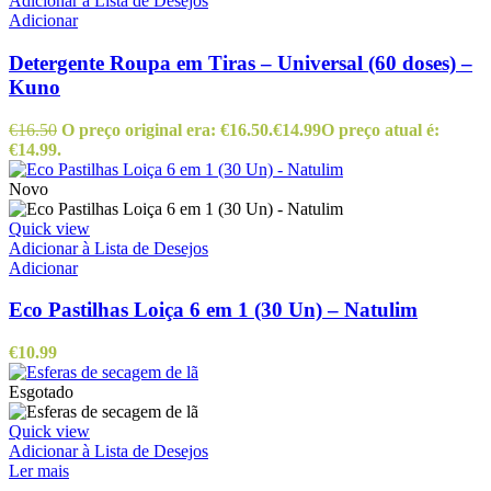
Adicionar à Lista de Desejos
Adicionar
Detergente Roupa em Tiras – Universal (60 doses) –
Kuno
€
16.50
O preço original era: €16.50.
€
14.99
O preço atual é:
€14.99.
Novo
Quick view
Adicionar à Lista de Desejos
Adicionar
Eco Pastilhas Loiça 6 em 1 (30 Un) – Natulim
€
10.99
Esgotado
Quick view
Adicionar à Lista de Desejos
Ler mais