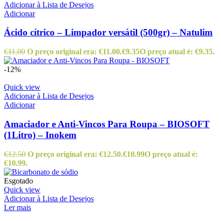
Adicionar à Lista de Desejos
Adicionar
Ácido cítrico – Limpador versátil (500gr) – Natulim
€
11.00
O preço original era: €11.00.
€
9.35
O preço atual é: €9.35.
-12%
Quick view
Adicionar à Lista de Desejos
Adicionar
Amaciador e Anti-Vincos Para Roupa – BIOSOFT
(1Litro) – Inokem
€
12.50
O preço original era: €12.50.
€
10.99
O preço atual é:
€10.99.
Esgotado
Quick view
Adicionar à Lista de Desejos
Ler mais