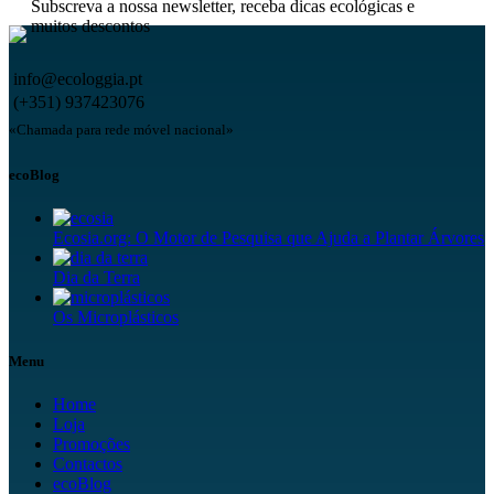
Subscreva a nossa newsletter, receba dicas ecológicas e
muitos descontos
info@ecologgia.pt
(+351) 937423076
«Chamada para rede móvel nacional»
ecoBlog
Ecosia.org: O Motor de Pesquisa que Ajuda a Plantar Árvores
Dia da Terra
Os Microplásticos
Menu
Home
Loja
Promoções
Contactos
ecoBlog