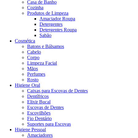
Casa de Banho
Cozinha
Produtos de Limpeza
Amaciador Roupa
Detergentes
Detergentes Roupa
Sabão
Cosmética
Batons e Bálsamos
Cabelo
Corpo
Limpeza Facial
Mãos
Perfumes
Rosto
Higiene Oral
Caixas para Escovas de Dentes
Dentífricos
Elixir Bucal
Escovas de Dentes
Escovilhões
Fio Dentário
Suportes para Escovas
Higiene Pessoal
Amaciadores