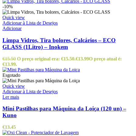
-10%
Quick view
Adicionar à Lista de Desejos
Adicionar
Limpa Vidros, Tira bolores, Calcários – ECO
GLASS (1Litro) – Inokem
€
15.50
O preço original era: €15.50.
€
13.99
O preço atual é:
€13.99.
Esgotado
Quick view
Adicionar à Lista de Desejos
Ler mais
Mini Pastilhas para Máquina da Loiça (120 un) –
Kuno
€
13.45