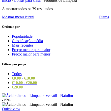
Início
/
Coisas para Casa
/
Produtos de Limpeza
A mostrar todos os 39 resultados
Mostrar menu lateral
Filtros
Ordenar por
Popularidade
Classificação média
Mais recentes
Preço: menor para maior
Preço: maior para menor
Filtrar por preço
Todos
€
0.00
-
€
10.00
€
10.00
-
€
20.00
€
20.00
+
-15%
Quick view