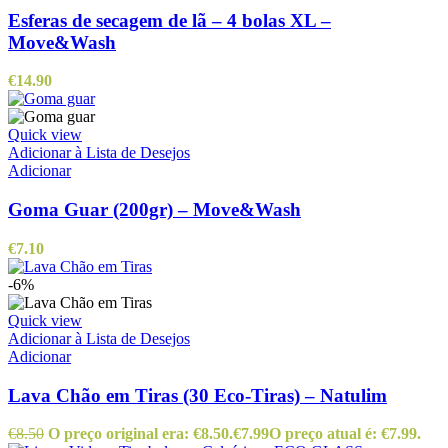
Esferas de secagem de lã – 4 bolas XL –
Move&Wash
€
14.90
Quick view
Adicionar à Lista de Desejos
Adicionar
Goma Guar (200gr) – Move&Wash
€
7.10
-6%
Quick view
Adicionar à Lista de Desejos
Adicionar
Lava Chão em Tiras (30 Eco-Tiras) – Natulim
€
8.50
O preço original era: €8.50.
€
7.99
O preço atual é: €7.99.