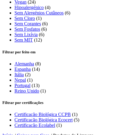
Vegan
(24)
Hipoalergénico
(4)
Sem Alergénios Cutâneos
(6)
Sem Cloro
(1)
Sem Corantes
(6)
Sem Fosfatos
(6)
Sem Lixívia
(6)
Sem MIT
(12)
Filtrar por feito em
Alemanha
(8)
Espanha
(14)
Itália
(2)
Nepal
(1)
Portugal
(13)
Reino Unido
(1)
Filtrar por certificações
Certificação Biológica CCPB
(1)
Certificação Biológica Ecocert
(5)
Certificação Ecolabel
(1)