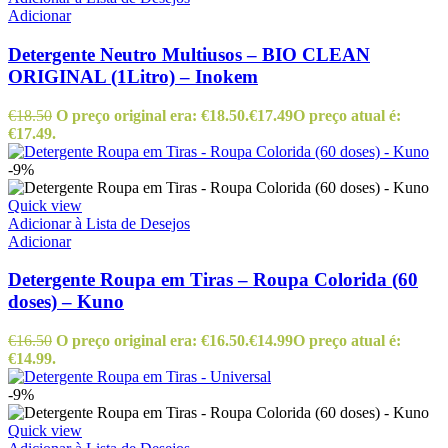
Adicionar
Detergente Neutro Multiusos – BIO CLEAN
ORIGINAL (1Litro) – Inokem
€
18.50
O preço original era: €18.50.
€
17.49
O preço atual é:
€17.49.
-9%
Quick view
Adicionar à Lista de Desejos
Adicionar
Detergente Roupa em Tiras – Roupa Colorida (60
doses) – Kuno
€
16.50
O preço original era: €16.50.
€
14.99
O preço atual é:
€14.99.
-9%
Quick view