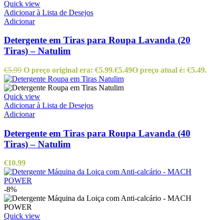
Quick view
Adicionar à Lista de Desejos
Adicionar
Detergente em Tiras para Roupa Lavanda (20
Tiras) – Natulim
€
5.99
O preço original era: €5.99.
€
5.49
O preço atual é: €5.49.
Quick view
Adicionar à Lista de Desejos
Adicionar
Detergente em Tiras para Roupa Lavanda (40
Tiras) – Natulim
€
10.99
-8%
Quick view