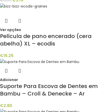
€
3.65
€
3.19
Ver opções
Película de pano encerado (cera
abelha) XL – ecodis
€
15.25
Adicionar
Suporte Para Escova de Dentes em
Bambu – Croll & Denecke – Ar
€
2.80