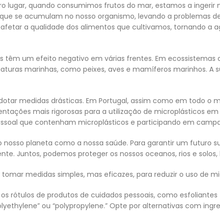
ro lugar, quando consumimos frutos do mar, estamos a ingerir 
 que se acumulam no nosso organismo, levando a problemas de 
afetar a qualidade dos alimentos que cultivamos, tornando a ag
os têm um efeito negativo em várias frentes. Em ecossistemas 
 criaturas marinhas, como peixes, aves e mamíferos marinhos. A
.
tar medidas drásticas. Em Portugal, assim como em todo o mun
amentações mais rigorosas para a utilização de microplástico
pessoal que contenham microplásticos e participando em campan
o nosso planeta como a nossa saúde. Para garantir um futuro 
nte. Juntos, podemos proteger os nossos oceanos, rios e solos
mar medidas simples, mas eficazes, para reduzir o uso de mic
 os rótulos de produtos de cuidados pessoais, como esfoliantes f
yethylene” ou “polypropylene.” Opte por alternativas com ingre