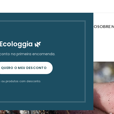
INÍCIO
LOJA
ANTI DESPERDÍCIO
SOBRE 
Ecologgia 🌿
ARTIGO
Os Microplásticos
sconto na primeira encomenda.
0
licado por
ecologgia
On 28 de Outubro, 2023
QUERO O MEU DESCONTO
 ou produtos com desconto.