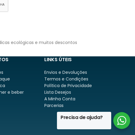
dicas ecológicas e muitos descontos
TOS
LINKS ÚTEIS
es
Envios e Devoluções
aque
Termos e Condições
ca
Política de Privacidade
mer e beber
Lista Desejos
A Minha Conta
Parcerias
Precisa de ajuda?