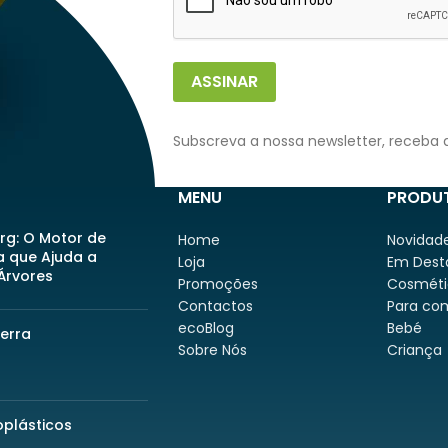
ASSINAR
Subscreva a nossa newsletter, receba 
MENU
PRODU
org: O Motor de
Home
Novidad
a que Ajuda a
Loja
Em Dest
 Árvores
Promoções
Cosméti
Contactos
Para co
ecoBlog
Bebé
Terra
Sobre Nós
Criança
oplásticos