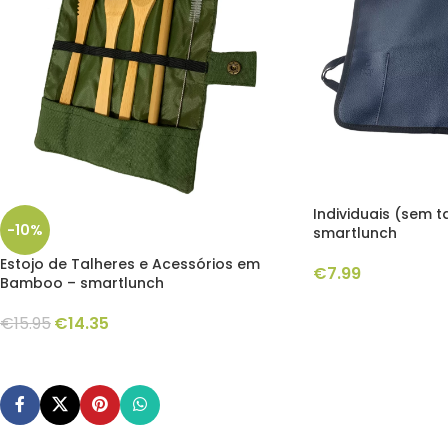
Individuais (sem t
-10%
smartlunch
Estojo de Talheres e Acessórios em
€
7.99
Bamboo – smartlunch
€
15.95
€
14.35