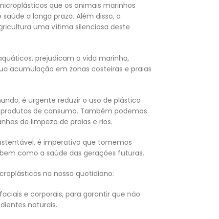
microplásticos que os animais marinhos
saúde a longo prazo. Além disso, a
ricultura uma vítima silenciosa deste
aquáticos, prejudicam a vida marinha,
 sua acumulação em zonas costeiras e praias
do, é urgente reduzir o uso de plástico
s em produtos de consumo. Também podemos
has de limpeza de praias e rios.
sustentável, é imperativo que tomemos
, bem como a saúde das gerações futuras.
roplásticos no nosso quotidiano:
aciais e corporais, para garantir que não
dientes naturais.