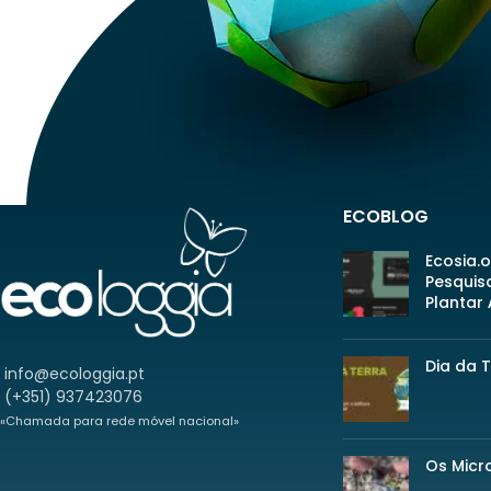
ECOBLOG
Ecosia.
Pesquis
Plantar
Dia da 
info@ecologgia.pt
(+351) 937423076
«Chamada para rede móvel nacional»
Os Micr