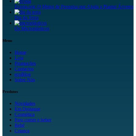
Ecosia.org: O Motor de Pesquisa que Ajuda a Plantar Árvores
Dia da Terra
Os Microplásticos
Menu
Home
Loja
Promoções
Contactos
ecoBlog
Sobre Nós
Produtos
Novidades
Em Destaque
Cosmética
Para comer e beber
Bebé
Criança