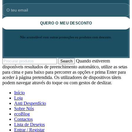
QUERO O MEU DESCONTO
Não acumulável com outras promoções ou produtos com desconto.
Quando estiverem
Search
disponíveis resultados de preenchimento automático, utilize as setas
para cima e para baixo para percorrer as opções e prima Enter para
aceder à página pretendida. Os utilizadores de dispositivos táteis
podem navegar através do toque ou com gestos de deslizar.
Início
Loja
Anti Desperdício
Sobre Nós
ecoBlog
Contactos
Lista de Desejos
Entrar / Registar