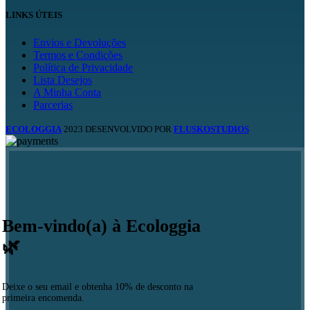
LINKS ÚTEIS
Envios e Devoluções
Termos e Condições
Política de Privacidade
Lista Desejos
A Minha Conta
Parcerias
ECOLOGGIA
2023 DESENVOLVIDO POR
FLUSKOSTUDIOS
Bem-vindo(a) à Ecologgia
🌿
Deixe o seu email e obtenha 10% de desconto na
primeira encomenda.