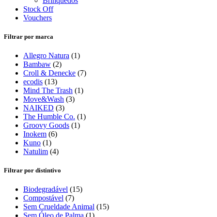
Brinquedos
Stock Off
Vouchers
Filtrar por marca
Allegro Natura
(1)
Bambaw
(2)
Croll & Denecke
(7)
ecodis
(13)
Mind The Trash
(1)
Move&Wash
(3)
NAIKED
(3)
The Humble Co.
(1)
Groovy Goods
(1)
Inokem
(6)
Kuno
(1)
Natulim
(4)
Filtrar por distintivo
Biodegradável
(15)
Compostável
(7)
Sem Crueldade Animal
(15)
Sem Óleo de Palma
(1)