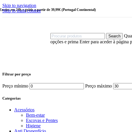
HIGIENE
Skip to navigation
PESSOAL
Envios em 24h e grátis a partir de 39,99€ (Portugal Continental)
Skip to main content
Amaciadores
Champô
Champô
Sólido
Cotonetes
Quan
Search
Desodorizantes
opções e prima Enter para aceder à página p
Esponjas
Gel de Banho
Sabonetes
OUTRAS
CATEGORIAS
Filtrar por preço
Bebé
Criança
Preço mínimo
Preço máximo
Linha Homem
Stock Off
Categorias
MAIS VENDIDOS
Acessórios
Bem-estar
Escovas e Pentes
Sérum Eco-
Higiene
fermentado
Anti Desperdício