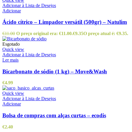
Quick view
Adicionar à Lista de Desejos
Adicionar
Ácido cítrico – Limpador versátil (500gr) – Natulim
€
11.00
O preço original era: €11.00.
€
9.35
O preço atual é: €9.35.
Esgotado
Quick view
Adicionar à Lista de Desejos
Ler mais
Bicarbonato de sódio (1 kg) – Move&Wash
€
4.99
Quick view
Adicionar à Lista de Desejos
Adicionar
Bolsa de compras com alças curtas – ecodis
€
2.40