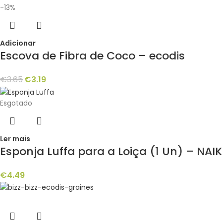
-13%
Adicionar
Escova de Fibra de Coco – ecodis
€
3.65
€
3.19
Esgotado
Ler mais
Esponja Luffa para a Loiça (1 Un) – NAI
€
4.49