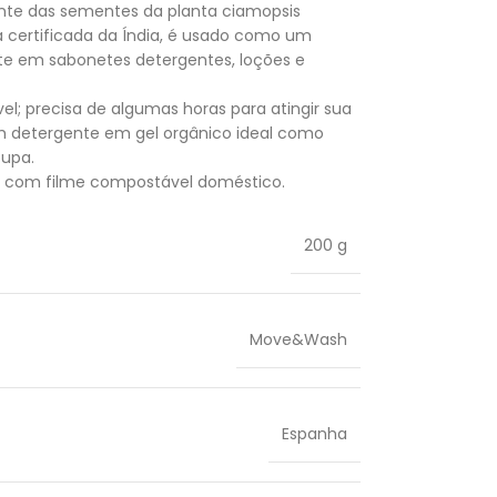
nte das sementes da planta ciamopsis
a certificada da Índia, é usado como um
nte em sabonetes detergentes, loções e
el; precisa de algumas horas para atingir sua
 um detergente em gel orgânico ideal como
oupa.
o com filme compostável doméstico.
200 g
Move&Wash
Espanha