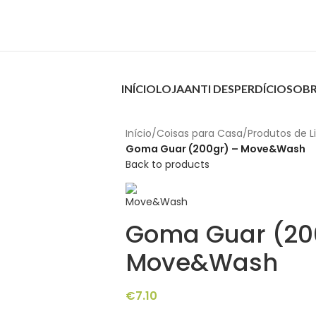
INÍCIO
LOJA
ANTI DESPERDÍCIO
SOBR
Início
/
Coisas para Casa
/
Produtos de 
Goma Guar (200gr) – Move&Wash
Back to products
Goma Guar (20
Move&Wash
€
7.10