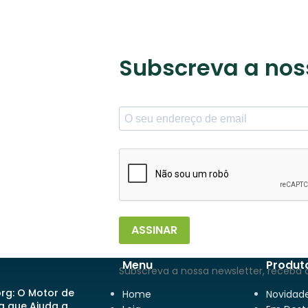
Subscreva a nos
ASSINAR
Menu
Produt
Subscreva a nossa newsletter, receba 
org: O Motor de
Home
Novidad
a que Ajuda a