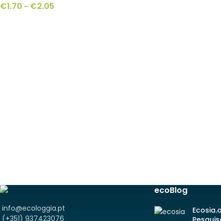
€
1.70
€
2.05
–
ecoBlog
info@ecologgia.pt
Ecosia.
(+351) 937423076
Pesquis