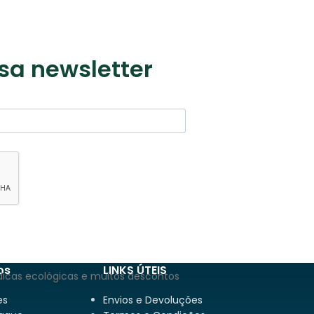
sa newsletter
os
LINKS ÚTEIS
dicas ecológicas e muitos descontos
es
Envios e Devoluções