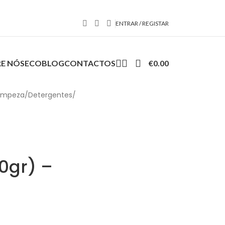
ENTRAR / REGISTAR
E NÓS
ECOBLOG
CONTACTOS
€
0.00
Limpeza
/
Detergentes
/
0gr) –