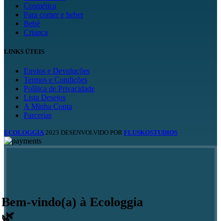
Cosmética
Para comer e beber
Bebé
Criança
LINKS ÚTEIS
Envios e Devoluções
Termos e Condições
Política de Privacidade
Lista Desejos
A Minha Conta
Parcerias
ECOLOGGIA
2023 DESENVOLVIDO POR
FLUSKOSTUDIOS
Bem-vindo(a) à Ecologgia
🌿