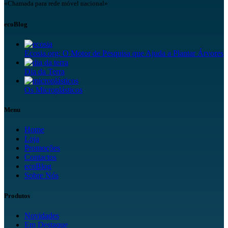
«Chamada para rede móvel nacional»
ecoBlog
Ecosia.org: O Motor de Pesquisa que Ajuda a Plantar Árvores
Dia da Terra
Os Microplásticos
Menu
Home
Loja
Promoções
Contactos
ecoBlog
Sobre Nós
Produtos
Novidades
Em Destaque