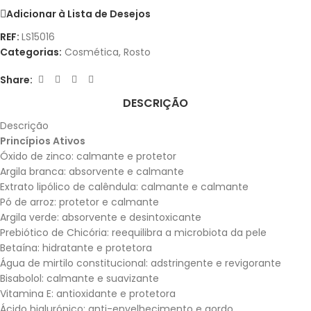
Adicionar à Lista de Desejos
REF:
LS15016
Categorias:
Cosmética
,
Rosto
Share:
DESCRIÇÃO
Descrição
Princípios
Ativos
Óxido de zinco: calmante e protetor
Argila branca: absorvente e calmante
Extrato lipólico de calêndula: calmante e calmante
Pó de arroz: protetor e calmante
Argila verde: absorvente e desintoxicante
Prebiótico de Chicória: reequilibra a microbiota da pele
Betaína: hidratante e protetora
Água de mirtilo constitucional: adstringente e revigorante
Bisabolol: calmante e suavizante
Vitamina E: antioxidante e protetora
Ácido hialurónico: anti-envelhecimento e gordo