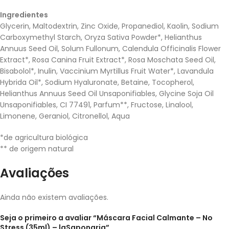
Ingredientes
Glycerin, Maltodextrin, Zinc Oxide, Propanediol, Kaolin, Sodium
Carboxymethyl Starch, Oryza Sativa Powder*, Helianthus
Annuus Seed Oil, Solum Fullonum, Calendula Officinalis Flower
Extract*, Rosa Canina Fruit Extract*, Rosa Moschata Seed Oil,
Bisabolol*, Inulin, Vaccinium Myrtillus Fruit Water*, Lavandula
Hybrida Oil*, Sodium Hyaluronate, Betaine, Tocopherol,
Helianthus Annuus Seed Oil Unsaponifiables, Glycine Soja Oil
Unsaponifiables, CI 77491, Parfum**, Fructose, Linalool,
Limonene, Geraniol, Citronellol, Aqua
*de agricultura biológica
** de origem natural
Avaliações
Ainda não existem avaliações.
Seja o primeiro a avaliar “Máscara Facial Calmante – No
Stress (35ml) – laSaponaria”