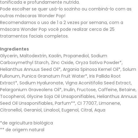
tonificada e profundamente nutrida.
Pode escolher se quer usá-lo sozinho ou combiná-lo com as
outras máscaras Wonder Pop!
Recomendamos o uso de 1 a 2 vezes por semana, com a
máscara Wonder Pop você pode realizar cerca de 25
tratamentos faciais completos.
Ingredientes
Glycerin, Maltodextrin, Kaolin, Propanediol, Sodium
Carboxymethyl Starch, Zinc Oxide, Oryza Sativa Powder*,
Helianthus Annuus Seed Oil*, Argania Spinosa Kernel Oil*, Solum
Fullonum, Punica Granatum Fruit Water*, Iris Pallida Root
Extract*, Sodium Hyaluronate, Vigna Aconitifolia Seed Extract,
Pelargonium Graveolens Oil*, Inulin, Fructose, Caffeine, Betaine,
Tocopherol, Glycine Soja Oil Unsaponifiables, Helianthus Annuus
Seed Oil Unsaponifiables, Parfum**, CI 77007, Limonene,
Citronellol, Geraniol, Linalool, Eugenol, Citral, Aqua
*de agricultura biológica
** de origem natural