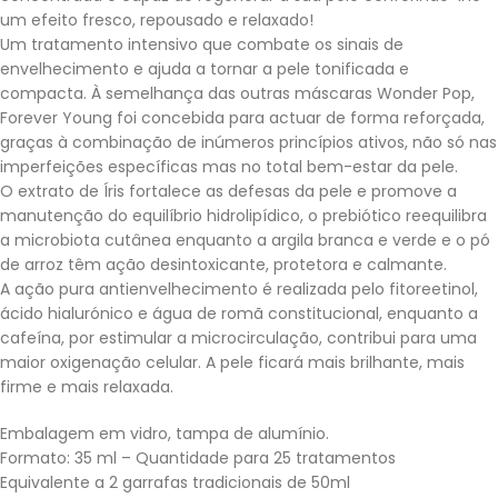
um efeito fresco, repousado e relaxado!
Um tratamento intensivo que combate os sinais de
envelhecimento e ajuda a tornar a pele tonificada e
compacta. À semelhança das outras máscaras Wonder Pop,
Forever Young foi concebida para actuar de forma reforçada,
graças à combinação de inúmeros princípios ativos, não só nas
imperfeições específicas mas no total bem-estar da pele.
O extrato de Íris fortalece as defesas da pele e promove a
manutenção do equilíbrio hidrolipídico, o prebiótico reequilibra
a microbiota cutânea enquanto a argila branca e verde e o pó
de arroz têm ação desintoxicante, protetora e calmante.
A ação pura antienvelhecimento é realizada pelo fitoreetinol,
ácido hialurónico e água de romã constitucional, enquanto a
cafeína, por estimular a microcirculação, contribui para uma
maior oxigenação celular. A pele ficará mais brilhante, mais
firme e mais relaxada.
Embalagem em vidro, tampa de alumínio.
Formato: 35 ml – Quantidade para 25 tratamentos
Equivalente a 2 garrafas tradicionais de 50ml