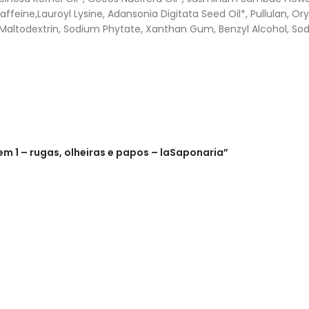
feine,Lauroyl Lysine, Adansonia Digitata Seed Oil*, Pullulan, Ory
d, Maltodextrin, Sodium Phytate, Xanthan Gum, Benzyl Alcohol, S
m 1 – rugas, olheiras e papos – laSaponaria”