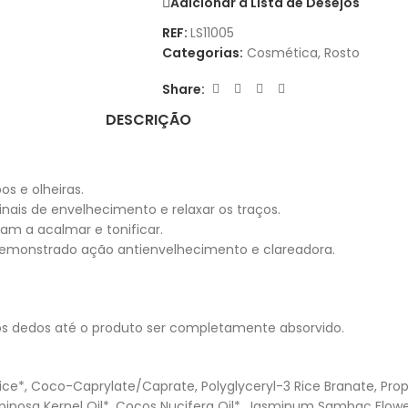
Adicionar à Lista de Desejos
REF:
LS11005
Categorias:
Cosmética
,
Rosto
Share:
DESCRIÇÃO
os e olheiras.
sinais de envelhecimento e relaxar os traços.
m a acalmar e tonificar.
demonstrado ação antienvelhecimento e clareadora.
os dedos até o produto ser completamente absorvido.
e*, Coco-Caprylate/Caprate, Polyglyceryl-3 Rice Branate, Propan
Spinosa Kernel Oil*, Cocos Nucifera Oil*, Jasminum Sambac Flowe