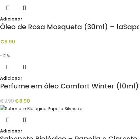
Adicionar
Óleo de Rosa Mosqueta (30ml) – laSap
€
8.90
-10%
Adicionar
Perfume em óleo Comfort Winter (10ml) 
€
9.90
€
8.90
Adicionar
Sabonete Biológico – Papoila e Cipreste