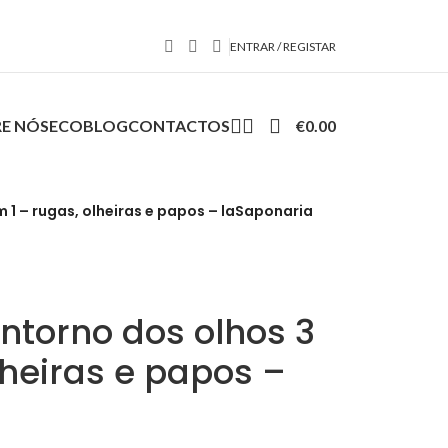
ENTRAR / REGISTAR
E NÓS
ECOBLOG
CONTACTOS
€
0.00
1 – rugas, olheiras e papos – laSaponaria
torno dos olhos 3
lheiras e papos –