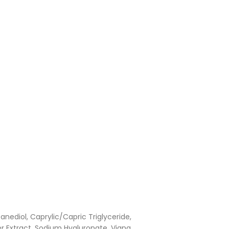
ediol, Caprylic/Capric Triglyceride,
r Extract, Sodium Hyaluronate, Vigna