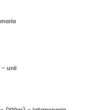
onaria
– unii
 – (100gr) – laSaponaria