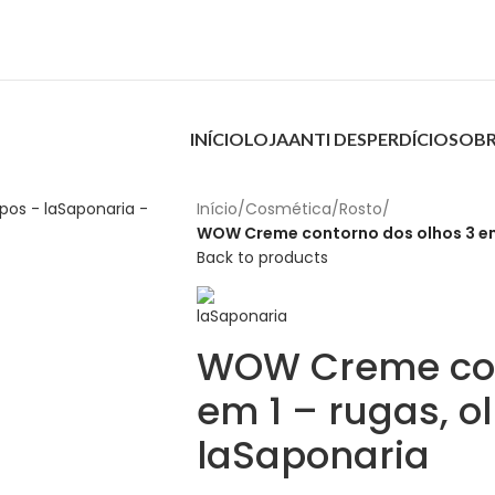
INÍCIO
LOJA
ANTI DESPERDÍCIO
SOBR
Início
/
Cosmética
/
Rosto
/
WOW Creme contorno dos olhos 3 em 
Back to products
WOW Creme con
em 1 – rugas, o
laSaponaria