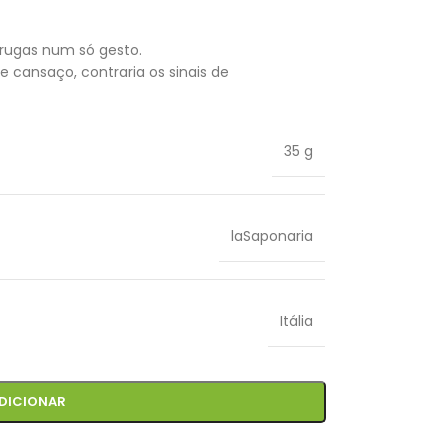
 rugas num só gesto.
 e cansaço, contraria os sinais de
35 g
laSaponaria
Itália
DICIONAR