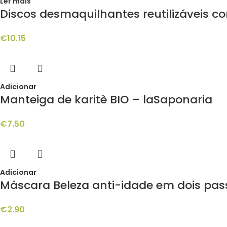
Ler mais
Discos desmaquilhantes reutilizáveis 
€
10.15
Adicionar
Manteiga de karitè BIO – laSaponaria
€
7.50
Adicionar
Máscara Beleza anti-idade em dois pas
€
2.90