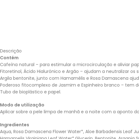
Descrição
Contém
Cafeína natural – para estimular a microcirculação e aliviar pap
Fitoretinol, Ácido Hialurónico e Argão – ajudam a neutralizar os 
Argila bentonite, junto com Hamamélis e Rosa Damascena ajuda
Poderoso fitocomplexo de Jasmim e Espinheiro branco – tem 
Tubo de bioplástico e papel.
Modo de utilização
Aplicar sobre a pele limpa de manhã e a noite com a aponto d
Ingredientes
Aqua, Rosa Damascena Flower Water*, Aloe Barbadensis Leaf Juic
Hamamelis Virginiana Leaf Water*,Glycerin, Bentonite, Argania 