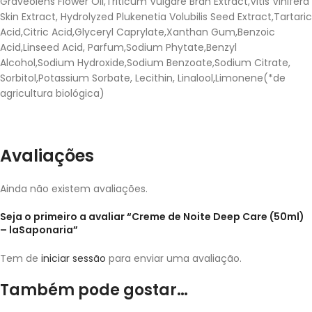
Graveolens Flower Oil,Triticum Vulgare Bran Extract,Vitis Vinifera
Skin Extract, Hydrolyzed Plukenetia Volubilis Seed Extract,Tartaric
Acid,Citric Acid,Glyceryl Caprylate,Xanthan Gum,Benzoic
Acid,Linseed Acid, Parfum,Sodium Phytate,Benzyl
Alcohol,Sodium Hydroxide,Sodium Benzoate,Sodium Citrate,
Sorbitol,Potassium Sorbate, Lecithin, Linalool,Limonene(*de
agricultura biológica)
Avaliações
Ainda não existem avaliações.
Seja o primeiro a avaliar “Creme de Noite Deep Care (50ml)
– laSaponaria”
Tem de
iniciar sessão
para enviar uma avaliação.
Também pode gostar…