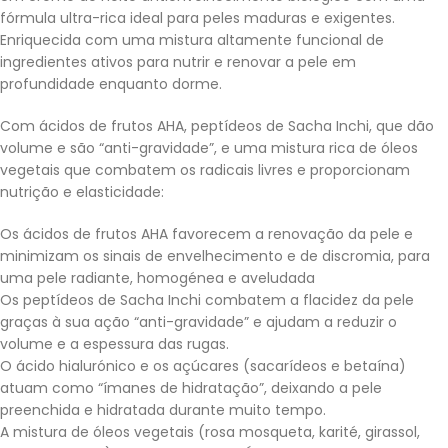
fórmula ultra-rica ideal para peles maduras e exigentes.
Enriquecida com uma mistura altamente funcional de
ingredientes ativos para nutrir e renovar a pele em
profundidade enquanto dorme.
Com ácidos de frutos AHA, peptídeos de Sacha Inchi, que dão
volume e são “anti-gravidade”, e uma mistura rica de óleos
vegetais que combatem os radicais livres e proporcionam
nutrição e elasticidade:
Os ácidos de frutos AHA favorecem a renovação da pele e
minimizam os sinais de envelhecimento e de discromia, para
uma pele radiante, homogénea e aveludada
Os peptídeos de Sacha Inchi combatem a flacidez da pele
graças à sua ação “anti-gravidade” e ajudam a reduzir o
volume e a espessura das rugas.
O ácido hialurónico e os açúcares (sacarídeos e betaína)
atuam como “ímanes de hidratação”, deixando a pele
preenchida e hidratada durante muito tempo.
A mistura de óleos vegetais (rosa mosqueta, karité, girassol,