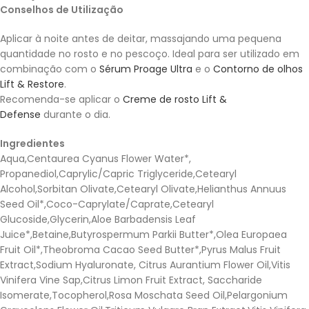
Conselhos de Utilização
Aplicar à noite antes de deitar, massajando uma pequena
quantidade no rosto e no pescoço. Ideal para ser utilizado em
combinação com o
Sérum Proage Ultra
e o
Contorno de olhos
Lift & Restore
.
Recomenda-se aplicar o
Creme de rosto Lift &
Defense
durante o dia.
Ingredientes
Aqua,Centaurea Cyanus Flower Water*,
Propanediol,Caprylic/Capric Triglyceride,Cetearyl
Alcohol,Sorbitan Olivate,Cetearyl Olivate,Helianthus Annuus
Seed Oil*,Coco-Caprylate/Caprate,Cetearyl
Glucoside,Glycerin,Aloe Barbadensis Leaf
Juice*,Betaine,Butyrospermum Parkii Butter*,Olea Europaea
Fruit Oil*,Theobroma Cacao Seed Butter*,Pyrus Malus Fruit
Extract,Sodium Hyaluronate, Citrus Aurantium Flower Oil,Vitis
Vinifera Vine Sap,Citrus Limon Fruit Extract, Saccharide
Isomerate,Tocopherol,Rosa Moschata Seed Oil,Pelargonium