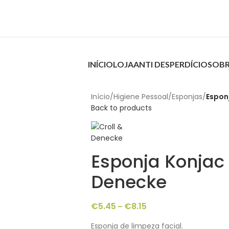
INÍCIO
LOJA
ANTI DESPERDÍCIO
SOBR
Início
/
Higiene Pessoal
/
Esponjas
/
Espon
Back to products
Esponja Konjac 
Denecke
€
5.45
€
8.15
–
Esponja de limpeza facial.