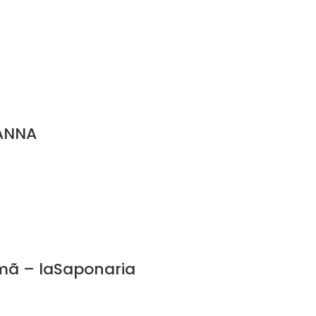
&ANNA
mã – laSaponaria