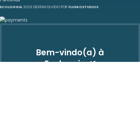
ECOLOGGIA
2023 DESENVOLVIDO POR
FLUSKOSTUDIOS
Bem-vindo(a) à
Ecologgia 🌿
Deixe o seu email e obtenha 10% de
desconto na primeira encomenda.
QUERO O MEU DESCONTO
Não acumulável com outras promoções ou produtos com desconto.