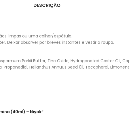
DESCRIÇÃO
os limpas ou uma colher/espátula.
r. Deixar absorver por breves instantes e vestir a roupa.
spermum Parkii Butter, Zinc Oxide, Hydrogenated Castor Oil, Capr
a, Propanediol, Helianthus Annuus Seed 0il, Tocopherol, Limonene, C
mina (40ml) – Niyok”