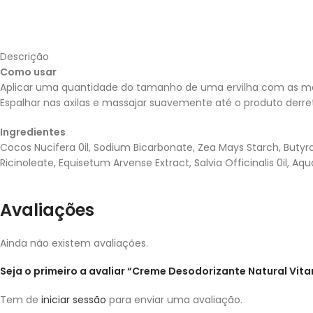
Descrição
Como usar
Aplicar uma quantidade do tamanho de uma ervilha com as mã
Espalhar nas axilas e massajar suavemente até o produto derrete
Ingredientes
Cocos Nucifera 0il, Sodium Bicarbonate, Zea Mays Starch, Butyro
Ricinoleate, Equisetum Arvense Extract, Salvia Officinalis 0il, Aqu
Avaliações
Ainda não existem avaliações.
Seja o primeiro a avaliar “Creme Desodorizante Natural Vita
Tem de
iniciar sessão
para enviar uma avaliação.