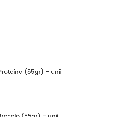
roteína (55gr) – unii
rócolo (55gr) – unii