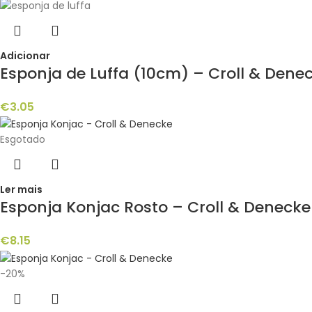
Adicionar
Esponja de Luffa (10cm) – Croll & Dene
€
3.05
Esgotado
Ler mais
Esponja Konjac Rosto – Croll & Deneck
€
8.15
-20%