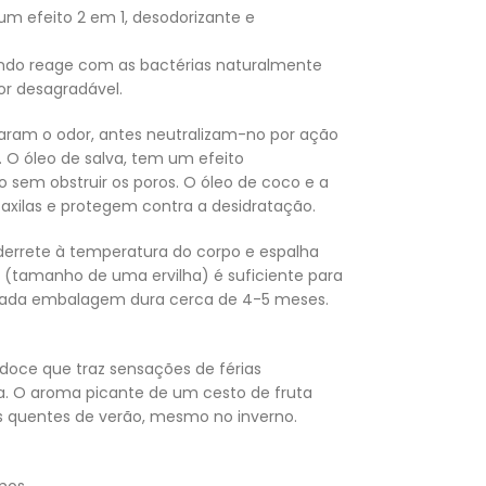
m efeito 2 em 1, desodorizante e
ando reage com as bactérias naturalmente
r desagradável.
aram o odor, antes neutralizam-no por ação
 O óleo de salva, tem um efeito
ão sem obstruir os poros. O óleo de coco e a
axilas e protegem contra a desidratação.
errete à temperatura do corpo e espalha
(tamanho de uma ervilha) é suficiente para
 Cada embalagem dura cerca de 4-5 meses.
doce que traz sensações de férias
na. O aroma picante de um cesto de fruta
s quentes de verão, mesmo no inverno.