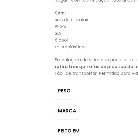
Vegan. Com certificação natural Cos
Sem:
sais de alumínio
PEG’s
SLS
álcool
microplásticos
Embalagem de vidro que pode ser reut
retira três garrafas de plástico do 
Fácil de transportar. Permitido para v
PESO
MARCA
FEITO EM