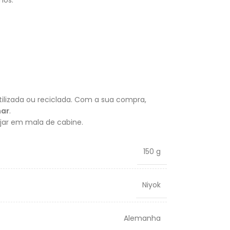
mos.
ilizada ou reciclada. Com a sua compra,
mar
.
iajar em mala de cabine.
150 g
Niyok
Alemanha