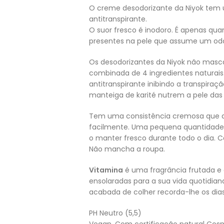
O creme desodorizante da Niyok tem u
antitranspirante.
O suor fresco é inodoro. É apenas qu
presentes na pele que assume um odo
Os desodorizantes da Niyok não masc
combinada de 4 ingredientes naturais.
antitranspirante inibindo a transpiraç
manteiga de karité nutrem a pele das 
Tem uma consistência cremosa que d
facilmente. Uma pequena quantidade 
o manter fresco durante todo o dia.
Não mancha a roupa.
Vitamina
é uma fragrância frutada e 
ensolaradas para a sua vida quotidia
acabada de colher recorda-lhe os dia
PH Neutro (5,5)