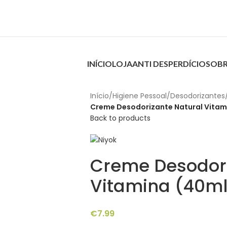
INÍCIO
LOJA
ANTI DESPERDÍCIO
SOBR
Início
/
Higiene Pessoal
/
Desodorizantes
Creme Desodorizante Natural Vitami
Back to products
Creme Desodori
Vitamina (40ml
€
7.99