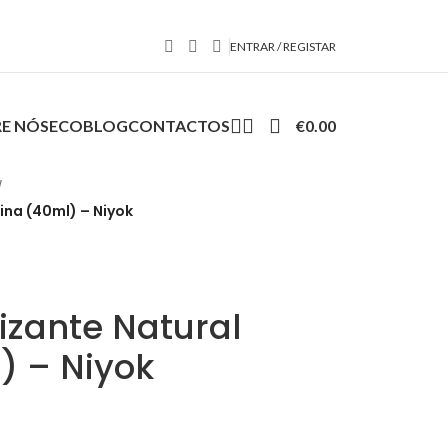
ENTRAR / REGISTAR
E NÓS
ECOBLOG
CONTACTOS
€
0.00
/
na (40ml) – Niyok
zante Natural
) – Niyok