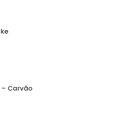
cke
e – Carvão