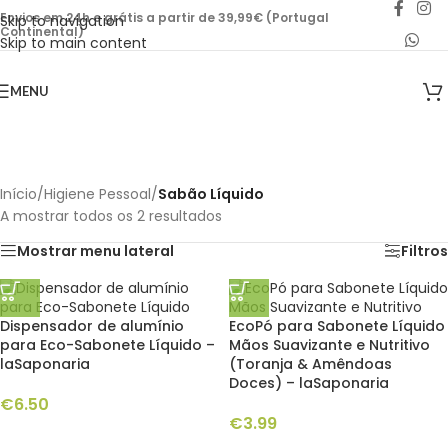
Envios em 24h e grátis a partir de 39,99€ (Portugal
Skip to navigation
Continental)
Skip to main content
MENU
Início
/
Higiene Pessoal
/
Sabão Líquido
A mostrar todos os 2 resultados
Mostrar menu lateral
Filtros
Dispensador de alumínio
EcoPó para Sabonete Líquido
para Eco-Sabonete Líquido –
Mãos Suavizante e Nutritivo
laSaponaria
(Toranja & Amêndoas
Doces) – laSaponaria
€
6.50
€
3.99