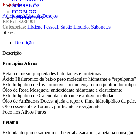
Esgotado
SOBRE NÓS
ECOBLOG
Adicionar à Lista de Desejos
CONTACTOS
REF:
LS23P001
Categorias:
Higiene Pessoal
,
Sabão Líquido
,
Sabonetes
Share:
Descrição
Descrição
Princípios Ativos
Betaína: possui propiedades hidratantes e protetoras
Ácido Hialurónico de baixo peso molecular: hidratante e “repulpante”
Extrato lipídico de Íris: promove a manutenção do equilíbrio hidrolip
Óleo de Rosa Mosqueta: antioxidante,hidratante e elasticizante
Extrato lipídico de Calêndula: calmante e anti-vermelhidão
Óleo de Amêndoas Doces: ajuda a repor o filme hidrolipídico da pele, 
Óleo essencial de Toranja: purificante e revigorante
Foco nos Ativos Puros
Betaína
Extraída do processamento da beterraba-sacarina, a betaína consegue un