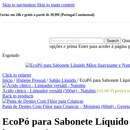
Escovas
Skip to navigation
Skip to main content
HIGIENE
PESSOAL
Envios em 24h e grátis a partir de 39,99€ (Portugal Continental)
Amaciadores
Champô
Champô
Sólido
Cotonetes
Quan
Search
Desodorizantes
opções e prima Enter para aceder à página p
Esponjas
Gel de Banho
Esgotado
Sabonetes
OUTRAS
Click to enlarge
CATEGORIAS
Início
/
Higiene Pessoal
/
Sabão Líquido
/
EcoPó para Sabonete Líqui
Bebé
Criança
Ácido cítrico - Limpador versátil (500gr) - Natulim
€
11.00
O preço or
Linha Homem
Back to products
Stock Off
Pasta de Dentes Com Flúor para Crianças – Morango (60ml) - Georg
MAIS VENDIDOS
EcoPó para Sabonete Líquido 
Sérum Eco-