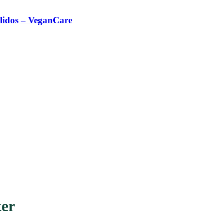
lidos – VeganCare
ter