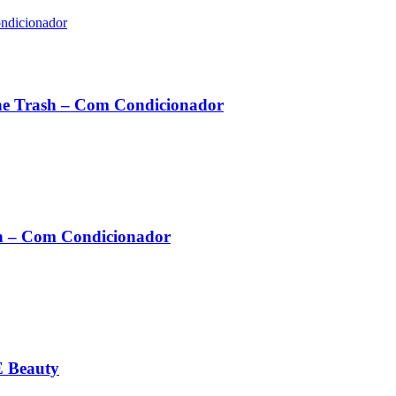
he Trash – Com Condicionador
h – Com Condicionador
E Beauty