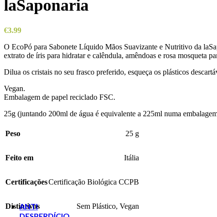
laSaponaria
fermentado
(30ml) -
laSaponaria
€
3.99
€
9.90
Escova de
O EcoPó para Sabonete Líquido Mãos Suavizante e Nutritivo da laSapon
Dentes Bambu -
extrato de íris para hidratar e calêndula, amêndoas e rosa mosqueta pa
Cabo Plano
Adulto -
Dilua os cristais no seu frasco preferido, esqueça os plásticos descar
Humble
€
1.99
Vegan.
O preço
Embalagem de papel reciclado FSC.
original era:
25g (juntando 200ml de água é equivalente a 225ml numa embalagem t
€1.99.
€
1.80
O
preço atual é:
€1.80.
Peso
25 g
Feito em
Itália
Ácido
Hialurónico
(30ml) -
Certificações
Certificação Biológica CCPB
laSaponaria
€
9.90
ANTI
Distintivos
Sem Plástico
,
Vegan
DESPERDÍCIO