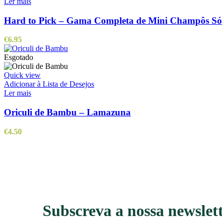
Ler mais
Hard to Pick – Gama Completa de Mini Champôs Só
€
6.95
Esgotado
Quick view
Adicionar à Lista de Desejos
Ler mais
Oriculi de Bambu – Lamazuna
€
4.50
Subscreva a nossa newslet