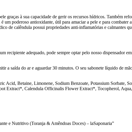
pele graças à sua capacidade de gerir os recursos hídricos. Também ref
é um poderoso antioxidante, útil para amaciar a pele e para combater a
pídico de calêndula possui propriedades anti-inflamatórias e calmantes qu
um recipiente adequado, pode sempre optar pelo nosso dispensador em 
tir a saída do ar e aguardar 30 minutos. O seu sabonete líquido de mãos
c Acid, Betaine, Limonene, Sodium Benzoate, Potassium Sorbate, Sod
ot Extract*, Calendula Officinalis Flower Extract*, Tocopherol, Aqua, 
zante e Nutritivo (Toranja & Amêndoas Doces) – laSaponaria”