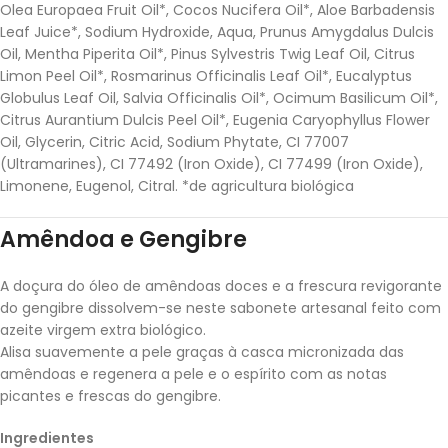
Olea Europaea Fruit Oil*, Cocos Nucifera Oil*, Aloe Barbadensis
Leaf Juice*, Sodium Hydroxide, Aqua, Prunus Amygdalus Dulcis
Oil, Mentha Piperita Oil*, Pinus Sylvestris Twig Leaf Oil, Citrus
Limon Peel Oil*, Rosmarinus Officinalis Leaf Oil*, Eucalyptus
Globulus Leaf Oil, Salvia Officinalis Oil*, Ocimum Basilicum Oil*,
Citrus Aurantium Dulcis Peel Oil*, Eugenia Caryophyllus Flower
Oil, Glycerin, Citric Acid, Sodium Phytate, CI 77007
(Ultramarines), CI 77492 (Iron Oxide), CI 77499 (Iron Oxide),
Limonene, Eugenol, Citral. *de agricultura biológica
Amêndoa e Gengibre
A doçura do óleo de amêndoas doces e a frescura revigorante
do gengibre dissolvem-se neste sabonete artesanal feito com
azeite virgem extra biológico.
Alisa suavemente a pele graças à casca micronizada das
amêndoas e regenera a pele e o espírito com as notas
picantes e frescas do gengibre.
Ingredientes