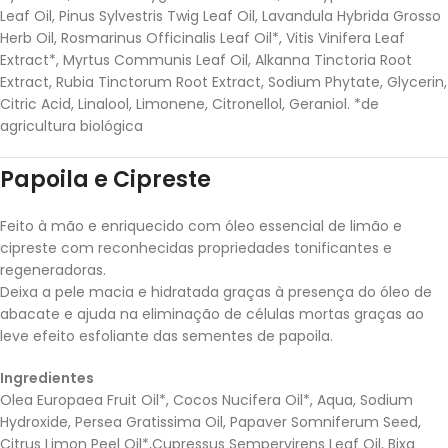
Leaf Oil, Pinus Sylvestris Twig Leaf Oil, Lavandula Hybrida Grosso
Herb Oil, Rosmarinus Officinalis Leaf Oil*, Vitis Vinifera Leaf
Extract*, Myrtus Communis Leaf Oil, Alkanna Tinctoria Root
Extract, Rubia Tinctorum Root Extract, Sodium Phytate, Glycerin,
Citric Acid, Linalool, Limonene, Citronellol, Geraniol. *de
agricultura biológica
Papoila e Cipreste
Feito à mão e enriquecido com óleo essencial de limão e
cipreste com reconhecidas propriedades tonificantes e
regeneradoras.
Deixa a pele macia e hidratada graças à presença do óleo de
abacate e ajuda na eliminação de células mortas graças ao
leve efeito esfoliante das sementes de papoila.
Ingredientes
Olea Europaea Fruit Oil*, Cocos Nucifera Oil*, Aqua, Sodium
Hydroxide, Persea Gratissima Oil, Papaver Somniferum Seed,
Citrus Limon Peel Oil*,Cupressus Sempervirens Leaf Oil, Bixa