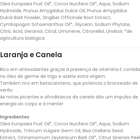
Olea Europaea Fruit Oil*, Cocos Nucifera Oil*, Aqua, Sodium
Hydroxide, Prunus Amygdalus Dulcis Oil, Prunus Amygdalus
Dulcis Bark Powder, Zingiber Officinale Root Extract,
Cymbopogon Schoenanthus Oil*, Glycerin, Sodium Phytate,
Citric Acid, Geraniol, Citral, Limonene, Citronellol, Linalool. *de
agricultura biológica
Laranja e Canela
Rico em antioxidantes graças à presença de vitamina E contida
no óleo de germe de trigo e azeite extra virgem.
Também rico em betacaroteno, que potencia o bronzeado de
verão.
As notas picantes e afrodisíacos da canela dão um impulso de
energia ao corpo e à mente!
Ingredientes
Olea Europaea Fruit Oil*, Cocos Nucifera Oil*, Aqua, Sodium
Hydroxide, Triticum Vulgare Germ Oil, Bixa Orellana Seed
Extract, Cinnamomum Zeylanicum Bark Oil*, Citrus Sinensis Peel