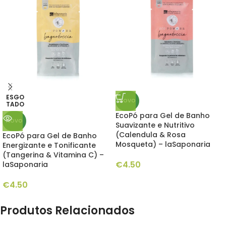
ESGO
NOVO
TADO
EcoPó para Gel de Banho
NOVO
Suavizante e Nutritivo
(Calendula & Rosa
EcoPó para Gel de Banho
Mosqueta) – laSaponaria
Energizante e Tonificante
(Tangerina & Vitamina C) –
€
4.50
laSaponaria
€
4.50
Produtos Relacionados