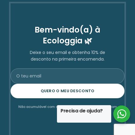
Bem-vindo(a) à
Ecologgia 🌿
Deixe o seu email e obtenha 10% de
desconto na primeira encomenda.
QUERO O MEU DESCONTO
Não acumulável com outras promoções ou produtos com
Precisa de ajuda?
desconto.