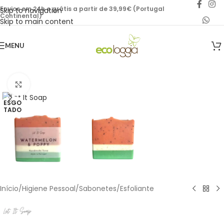
Envios em 24h e grátis a partir de 39,99€ (Portugal
Skip to navigation
Continental)
Skip to main content
MENU
Click to enlarge
ESGO
TADO
Início
/
Higiene Pessoal
/
Sabonetes
/
Esfoliante