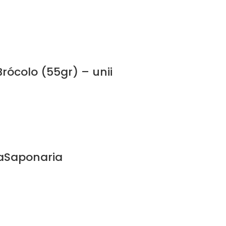
rócolo (55gr) – unii
laSaponaria