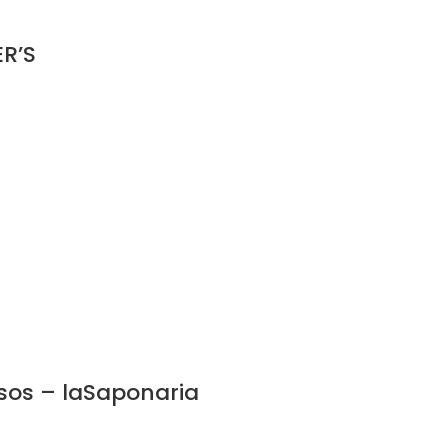
ER’S
sos – laSaponaria