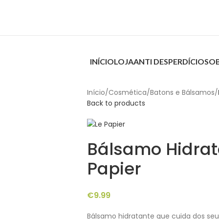
INÍCIO
LOJA
ANTI DESPERDÍCIO
SO
Início
/
Cosmética
/
Batons e Bálsamos
/
Back to products
Bálsamo Hidrat
Papier
€
9.99
Bálsamo hidratante que cuida dos se