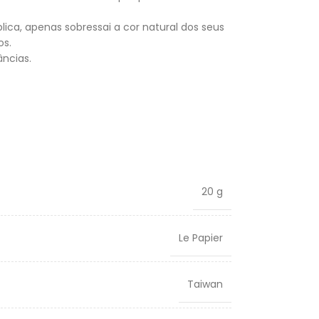
lica, apenas sobressai a cor natural dos seus
os.
âncias.
20 g
Le Papier
Taiwan