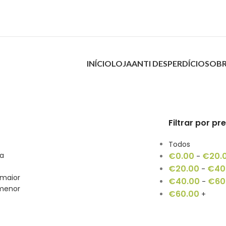
INÍCIO
LOJA
ANTI DESPERDÍCIO
SOBR
Filtrar por pr
Todos
ia
€
0.00
€
20.
-
€
20.00
€
40
-
 maior
€
40.00
€
60
-
 menor
€
60.00
+