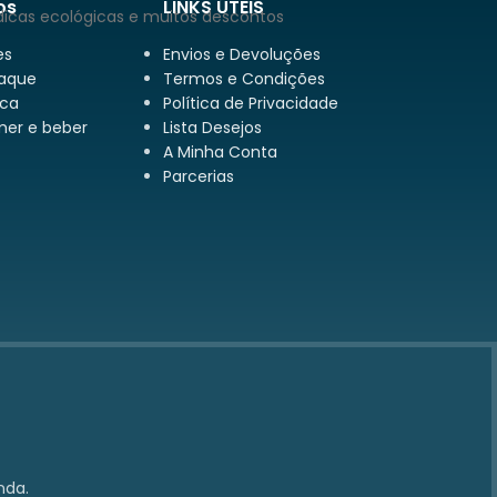
os
LINKS ÚTEIS
dicas ecológicas e muitos descontos
es
Envios e Devoluções
aque
Termos e Condições
ca
Política de Privacidade
mer e beber
Lista Desejos
A Minha Conta
Parcerias
nda.