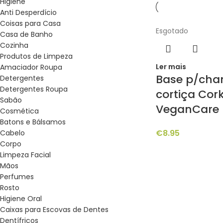
Higiene
Anti Desperdício
Coisas para Casa
Esgotado
Casa de Banho
Cozinha
Produtos de Limpeza
Ler mais
Amaciador Roupa
Base p/ch
Detergentes
Detergentes Roupa
cortiça Cork
Sabão
VeganCare
Cosmética
Batons e Bálsamos
€
8.95
Cabelo
Corpo
Limpeza Facial
Mãos
Perfumes
Rosto
Higiene Oral
Caixas para Escovas de Dentes
Dentífricos