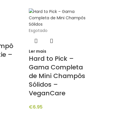
Esgotado
ampô
Ler mais
ie –
Hard to Pick –
Gama Completa
de Mini Champôs
Sólidos –
VeganCare
€
6.95