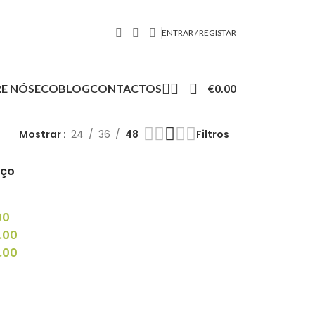
ENTRAR / REGISTAR
E NÓS
ECOBLOG
CONTACTOS
€
0.00
Mostrar
24
36
48
Filtros
eço
00
.00
.00