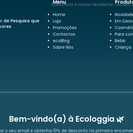
Menu
Produt
Subscreva a nossa newsletter, receba 
Home
Novidad
or de Pesquisa que
Loja
Em Dest
rvores
Promoções
Cosméti
Contactos
Para co
ecoBlog
Bebé
Sobre Nós
Criança
Bem-vindo(a) à Ecologgia 🌿
xe o seu email e obtenha 10% de desconto na primeira encome