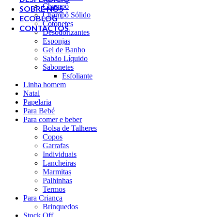
Champô
SOBRE NÓS
Champô Sólido
ECOBLOG
Cotonetes
CONTACTOS
Desodorizantes
Esponjas
Gel de Banho
Sabão Líquido
Sabonetes
Esfoliante
Linha homem
Natal
Papelaria
Para Bebé
Para comer e beber
Bolsa de Talheres
Copos
Garrafas
Individuais
Lancheiras
Marmitas
Palhinhas
Termos
Para Criança
Brinquedos
Stock Off