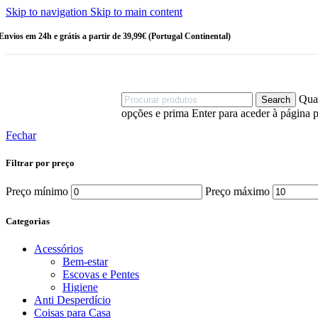
Escovas
Skip to navigation
Skip to main content
HIGIENE
PESSOAL
Envios em 24h e grátis a partir de 39,99€ (Portugal Continental)
Amaciadores
Champô
Champô
Sólido
Cotonetes
Quan
Search
Desodorizantes
opções e prima Enter para aceder à página p
Esponjas
Gel de Banho
Fechar
Sabonetes
Filtrar por preço
OUTRAS
CATEGORIAS
Preço mínimo
Preço máximo
Bebé
Criança
Categorias
Linha Homem
Stock Off
Acessórios
Bem-estar
MAIS VENDIDOS
Escovas e Pentes
Higiene
Anti Desperdício
Coisas para Casa
Sérum Eco-