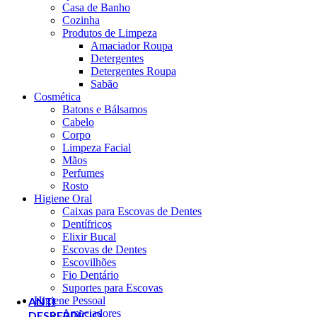
Casa de Banho
fermentado
Cozinha
(30ml) -
Produtos de Limpeza
laSaponaria
Amaciador Roupa
€
9.90
Detergentes
Escova de
Detergentes Roupa
Dentes Bambu -
Sabão
Cabo Plano
Cosmética
Adulto -
Batons e Bálsamos
Humble
Cabelo
€
1.99
Corpo
O preço
Limpeza Facial
original era:
Mãos
€1.99.
€
1.80
O
Perfumes
preço atual é:
Rosto
€1.80.
Higiene Oral
Caixas para Escovas de Dentes
Dentífricos
Ácido
Elixir Bucal
Hialurónico
Escovas de Dentes
(30ml) -
Escovilhões
laSaponaria
Fio Dentário
€
9.90
Suportes para Escovas
Higiene Pessoal
ANTI
Amaciadores
DESPERDÍCIO