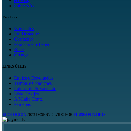
ecoBlog
Sobre Nós
Produtos
Novidades
Em Destaque
Cosmética
Para comer e beber
Bebé
Criança
LINKS ÚTEIS
Envios e Devoluções
Termos e Condições
Política de Privacidade
Lista Desejos
A Minha Conta
Parcerias
ECOLOGGIA
2023 DESENVOLVIDO POR
FLUSKOSTUDIOS