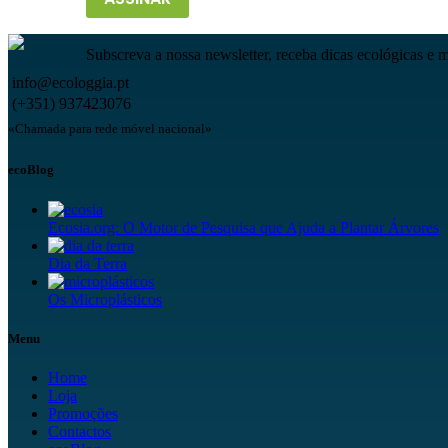
Subscreva a nossa newsletter, receba dicas ecológicas e 
info@ecologgia.pt
(+351) 937423076
«Chamada para rede móvel nacional»
ecoBlog
Ecosia.org: O Motor de Pesquisa que Ajuda a Plantar Árvores
Dia da Terra
Os Microplásticos
Menu
Home
Loja
Promoções
Contactos