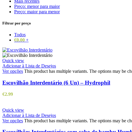
Mais recentes
Preço: menor para maior
Preço: maior para menor
Filtrar por preço
Todos
€
0.00
+
Quick view
Adicionar à Lista de Desejos
Ver opções
This product has multiple variants. The options may be c
Escovilhão Interdentário (6 Un) – Hydrophil
€
2.99
Quick view
Adicionar à Lista de Desejos
Ver opções
This product has multiple variants. The options may be c
Escovilhões Interdentários com cabo de bambu Humb