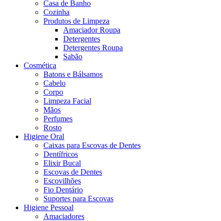
Casa de Banho
Cozinha
Produtos de Limpeza
Amaciador Roupa
Detergentes
Detergentes Roupa
Sabão
Cosmética
Batons e Bálsamos
Cabelo
Corpo
Limpeza Facial
Mãos
Perfumes
Rosto
Higiene Oral
Caixas para Escovas de Dentes
Dentífricos
Elixir Bucal
Escovas de Dentes
Escovilhões
Fio Dentário
Suportes para Escovas
Higiene Pessoal
Amaciadores