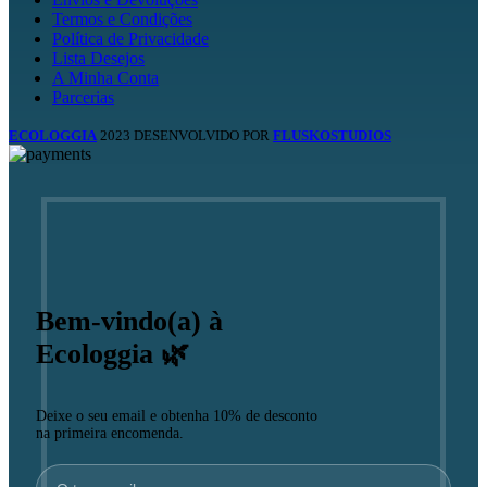
Termos e Condições
Política de Privacidade
Lista Desejos
A Minha Conta
Parcerias
ECOLOGGIA
2023 DESENVOLVIDO POR
FLUSKOSTUDIOS
Bem-vindo(a) à
Ecologgia 🌿
Deixe o seu email e obtenha 10% de desconto
na primeira encomenda.