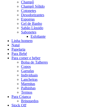
Champô
Champô Sólido
Cotonetes
Desodorizantes
Esponjas
Gel de Banho
Sabão Líquido
Sabonetes
Esfoliante
Linha homem
Natal
Papelaria
Para Bebé
Para comer e beber
Bolsa de Talheres
Copos
Garrafas
Individuais
Lancheiras
Marmitas
Palhinhas
Termos
Para Criança
Brinquedos
Stock Off