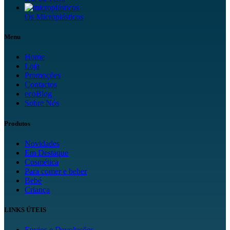
Os Microplásticos
Menu
Home
Loja
Promoções
Contactos
ecoBlog
Sobre Nós
Produtos
Novidades
Em Destaque
Cosmética
Para comer e beber
Bebé
Criança
LINKS ÚTEIS
Envios e Devoluções