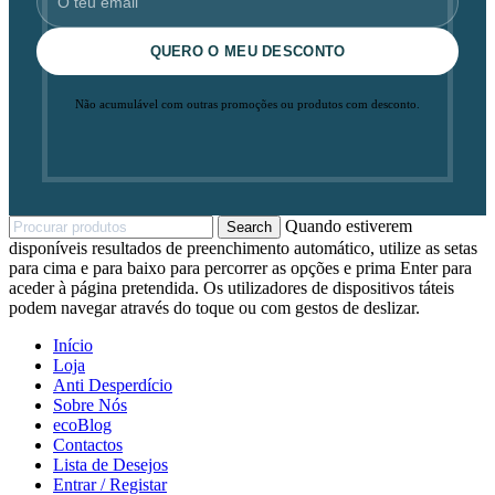
QUERO O MEU DESCONTO
Não acumulável com outras promoções ou produtos com desconto.
Quando estiverem
Search
disponíveis resultados de preenchimento automático, utilize as setas
para cima e para baixo para percorrer as opções e prima Enter para
aceder à página pretendida. Os utilizadores de dispositivos táteis
podem navegar através do toque ou com gestos de deslizar.
Início
Loja
Anti Desperdício
Sobre Nós
ecoBlog
Contactos
Lista de Desejos
Entrar / Registar