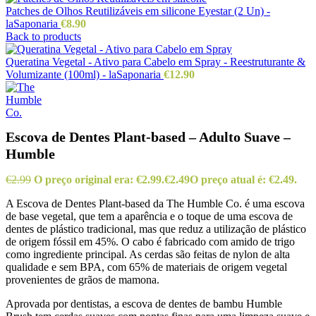
Patches de Olhos Reutilizáveis em silicone Eyestar (2 Un) -
laSaponaria
€
8.90
Back to products
Queratina Vegetal - Ativo para Cabelo em Spray - Reestruturante &
Volumizante (100ml) - laSaponaria
€
12.90
Escova de Dentes Plant-based – Adulto Suave –
Humble
€
2.99
O preço original era: €2.99.
€
2.49
O preço atual é: €2.49.
A Escova de Dentes Plant-based da The Humble Co. é uma escova
de base vegetal, que tem a aparência e o toque de uma escova de
dentes de plástico tradicional, mas que reduz a utilização de plástico
de origem fóssil em 45%. O cabo é fabricado com amido de trigo
como ingrediente principal. As cerdas são feitas de nylon de alta
qualidade e sem BPA, com 65% de materiais de origem vegetal
provenientes de grãos de mamona.
Aprovada por dentistas, a escova de dentes de bambu Humble