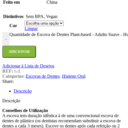
Feito em
China
Distintivos
Sem BPA
,
Vegan
Cor
Limpar
Quantidade de Escova de Dentes Plant-based - Adulto Suave - H
-
ADICIONAR
Adicionar à Lista de Desejos
REF:
n.d.
Categorias:
Escovas de Dentes
,
Higiene Oral
Share:
Descrição
Descrição
Conselhos de Utilização
A escova tem duração idêntica à de uma convencional escova de
dentes de plástico (os dentistas recomendam substituir a escova de
dentes a cada 3 meses). Escove os dentes após cada refeição ou 2