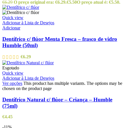
€
6.29
O preço original era: €6.29.
€
5.50
O preço atual é: €5.50.
Quick view
Adicionar à Lista de Desejos
Adicionar
Dentífrico c/ flúor Menta Fresca – frasco de vidro
Humble (50ml)
€
6.29
Esgotado
Quick view
Adicionar à Lista de Desejos
Ver opções
This product has multiple variants. The options may be
chosen on the product page
Dentífrico Natural c/ flúor – Criança – Humble
(75ml)
€
4.45
-11%