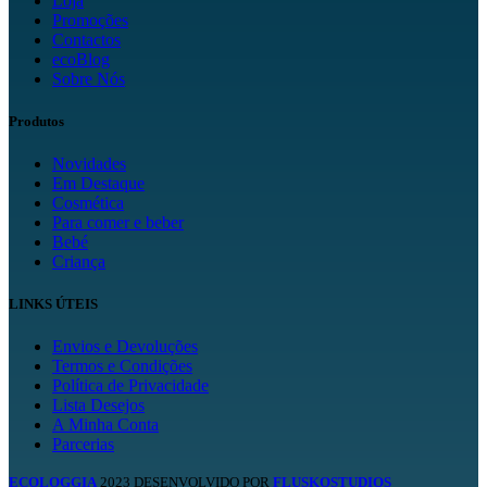
Loja
Promoções
Contactos
ecoBlog
Sobre Nós
Produtos
Novidades
Em Destaque
Cosmética
Para comer e beber
Bebé
Criança
LINKS ÚTEIS
Envios e Devoluções
Termos e Condições
Política de Privacidade
Lista Desejos
A Minha Conta
Parcerias
ECOLOGGIA
2023 DESENVOLVIDO POR
FLUSKOSTUDIOS