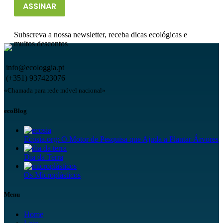
ASSINAR
Subscreva a nossa newsletter, receba dicas ecológicas e
muitos descontos
info@ecologgia.pt
(+351) 937423076
«Chamada para rede móvel nacional»
ecoBlog
Ecosia.org: O Motor de Pesquisa que Ajuda a Plantar Árvores
Dia da Terra
Os Microplásticos
Menu
Home