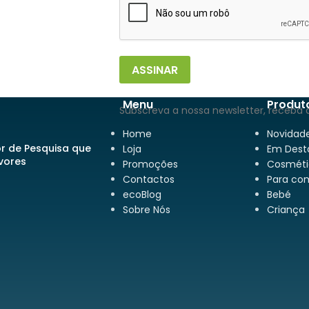
ASSINAR
Menu
Produt
Subscreva a nossa newsletter, receba 
Home
Novidad
or de Pesquisa que
Loja
Em Dest
rvores
Promoções
Cosméti
Contactos
Para co
ecoBlog
Bebé
Sobre Nós
Criança