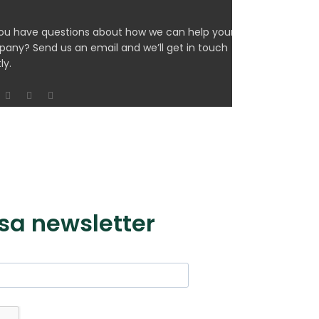
ou have questions about how we can help your
any? Send us an email and we’ll get in touch
ly.
sa newsletter