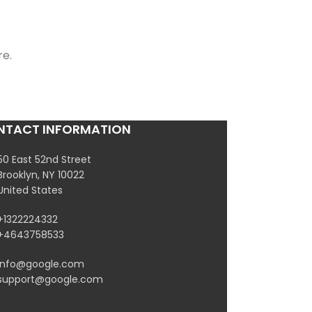
re.
NTACT INFORMATION
50 East 52nd Street
Brooklyn, NY 10022
United States
+1322224332
+4643758533
info@google.com
support@google.com