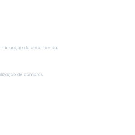
da sua encomenda, por favor indique o número de identificaç
Acompanhar". Este número ter-lhe-á sido indicado no recibo e