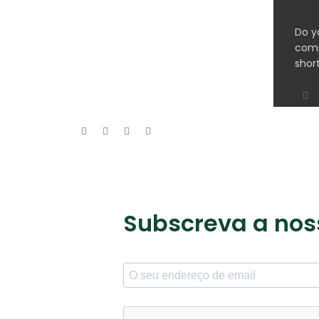
Do y
comp
short
Subscreva a nos