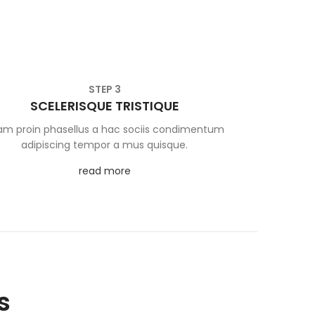
STEP 3
SCELERISQUE TRISTIQUE
iam proin phasellus a hac sociis condimentum
adipiscing tempor a mus quisque.
read more
s