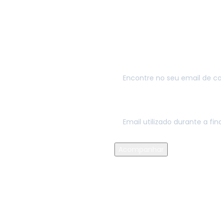
Para fazer o acompanhamento 
abaixo e pressione o botão "
de confirmação que recebeu.
N.º da encomenda
Email de facturação
Acompanhar