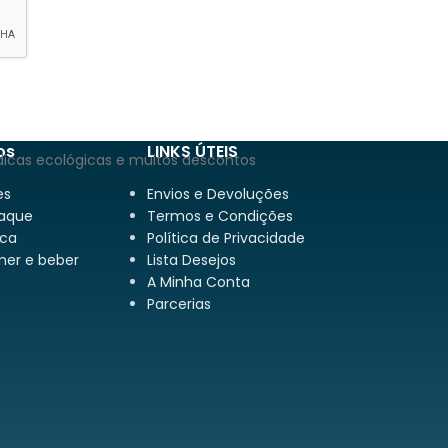
os
LINKS ÚTEIS
dicas ecológicas e muitos descontos
es
Envios e Devoluções
aque
Termos e Condições
ca
Política de Privacidade
mer e beber
Lista Desejos
A Minha Conta
Parcerias