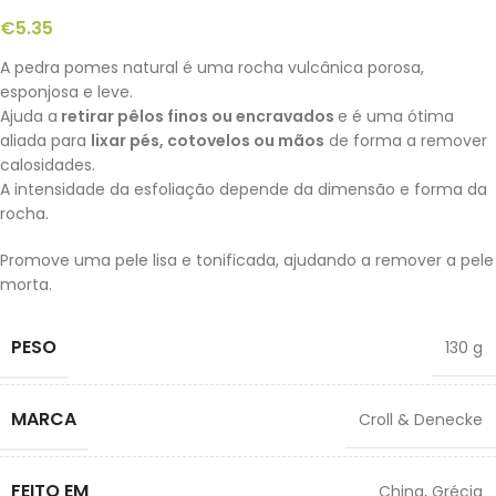
€
5.35
A pedra pomes natural é uma rocha vulcânica porosa,
esponjosa e leve.
Ajuda a
retirar pêlos finos ou encravados
e é uma ótima
aliada para
lixar pés, cotovelos ou mãos
de forma a remover
calosidades.
A intensidade da esfoliação depende da dimensão e forma da
rocha.
Promove uma pele lisa e tonificada, ajudando a remover a pele
morta.
PESO
130 g
MARCA
Croll & Denecke
FEITO EM
China
,
Grécia