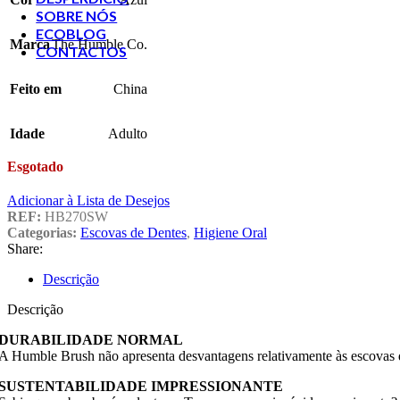
SOBRE NÓS
ECOBLOG
Marca
The Humble Co.
CONTACTOS
Feito em
China
Idade
Adulto
Esgotado
Adicionar à Lista de Desejos
REF:
HB270SW
Categorias:
Escovas de Dentes
,
Higiene Oral
Share:
Descrição
Descrição
DURABILIDADE NORMAL
A Humble Brush não apresenta desvantagens relativamente às escovas 
SUSTENTABILIDADE IMPRESSIONANTE