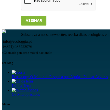
ASSINAR
Subscreva a nossa newsletter, receba dicas ecológicas e 
info@ecologgia.pt
(+351) 937423076
«Chamada para rede móvel nacional»
ecoBlog
Ecosia.org: O Motor de Pesquisa que Ajuda a Plantar Árvores
Dia da Terra
Os Microplásticos
Menu