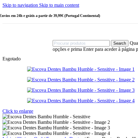
Escovas
Skip to navigation
Skip to main content
HIGIENE
PESSOAL
Envios em 24h e grátis a partir de 39,99€ (Portugal Continental)
Amaciadores
Champô
Champô
Sólido
Cotonetes
Quan
Search
Desodorizantes
opções e prima Enter para aceder à página p
Esponjas
Gel de Banho
Esgotado
Sabonetes
OUTRAS
CATEGORIAS
Bebé
Criança
Linha Homem
Stock Off
Click to enlarge
MAIS VENDIDOS
Sérum Eco-