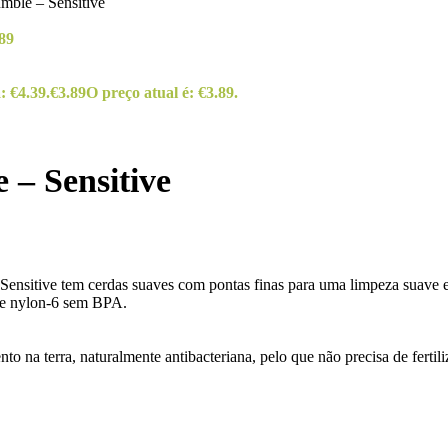
ble – Sensitive
89
: €4.39.
€
3.89
O preço atual é: €3.89.
– Sensitive
nsitive tem cerdas suaves com pontas finas para uma limpeza suave e 
de nylon-6 sem BPA.
na terra, naturalmente antibacteriana, pelo que não precisa de fertiliz