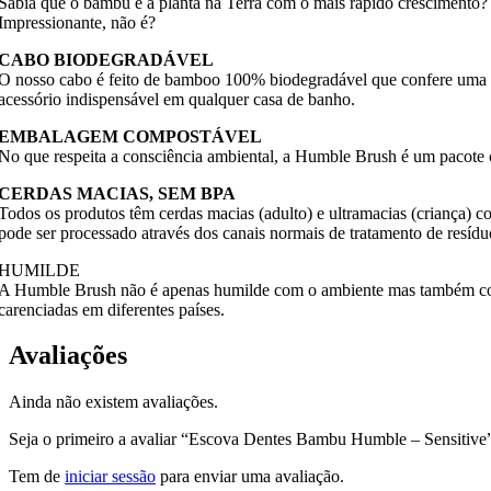
Sabia que o bambu é a planta na Terra com o mais rápido crescimento? É n
Impressionante, não é?
CABO BIODEGRADÁVEL
O nosso cabo é feito de bamboo 100% biodegradável que confere uma s
acessório indispensável em qualquer casa de banho.
EMBALAGEM COMPOSTÁVEL
No que respeita a consciência ambiental, a Humble Brush é um pacote c
CERDAS MACIAS, SEM BPA
Todos os produtos têm cerdas macias (adulto) e ultramacias (criança) 
pode ser processado através dos canais normais de tratamento de resíduo
HUMILDE
A Humble Brush não é apenas humilde com o ambiente mas também com 
carenciadas em diferentes países.
Avaliações
Ainda não existem avaliações.
Seja o primeiro a avaliar “Escova Dentes Bambu Humble – Sensitive
Tem de
iniciar sessão
para enviar uma avaliação.