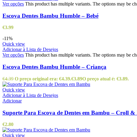
Ver opções
This product has multiple variants. The options may be c
Escova Dentes Bambu Humble – Bebé
€
3.99
-11%
Quick view
Adicionar à Lista de Desejos
Ver opções
This product has multiple variants. The options may be c
Escova Dentes Bambu Humble – Criança
€
4.39
O preço original era: €4.39.
€
3.89
O preço atual é: €3.89.
Quick view
Adicionar à Lista de Desejos
Adicionar
Suporte Para Escova de Dentes em Bambu – Croll &
€
2.80
Quick view