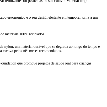
r fertilizantes ou pesticidas no seu cultivo. Material limpo!
abo ergonómico e o seu design elegante e intemporal torna-a um
 de materiais 100% reciclados.
 de nylon, um material durável que se degrada ao longo do tempo e
r a escova pelos três meses recomendados.
undation que promove projetos de saúde oral para crianças