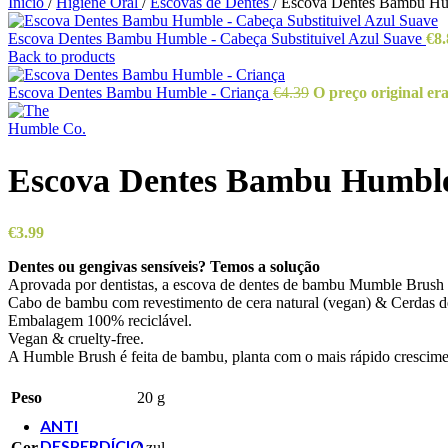
Início
/
Higiene Oral
/
Escovas de Dentes
/
Escova Dentes Bambu Hum
fermentado
(30ml) -
Escova Dentes Bambu Humble - Cabeça Substituivel Azul Suave
€
8.
laSaponaria
Back to products
€
9.90
Escova de
Escova Dentes Bambu Humble - Criança
€
4.39
O preço original era
Dentes Bambu -
Cabo Plano
Adulto -
Humble
Escova Dentes Bambu Humble 
€
1.99
O preço
original era:
€
3.99
€1.99.
€
1.80
O
preço atual é:
Dentes ou gengivas sensíveis? Temos a solução
€1.80.
Aprovada por dentistas, a escova de dentes de bambu Mumble Brush Se
Cabo de bambu com revestimento de cera natural (vegan) & Cerdas 
Embalagem 100% reciclável.
Ácido
Vegan & cruelty-free.
Hialurónico
A Humble Brush é feita de bambu, planta com o mais rápido crescimento 
(30ml) -
laSaponaria
Peso
20 g
€
9.90
ANTI
DESPERDÍCIO
Cor
Azul