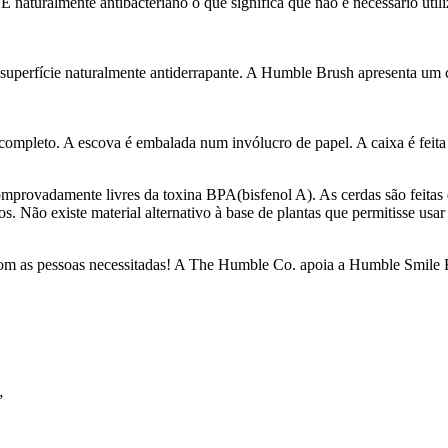
aturalmente antibacteriano o que significa que não é necessário utiliza
uperfície naturalmente antiderrapante. A Humble Brush apresenta um c
ompleto. A escova é embalada num invólucro de papel. A caixa é feita
comprovadamente livres da toxina BPA(bisfenol A). As cerdas são feitas
s. Não existe material alternativo à base de plantas que permitisse usa
as pessoas necessitadas! A The Humble Co. apoia a Humble Smile Fo
”