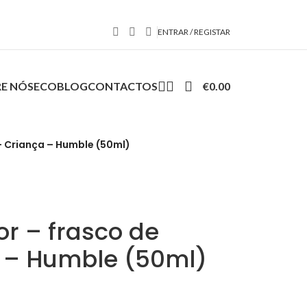
ENTRAR / REGISTAR
E NÓS
ECOBLOG
CONTACTOS
€
0.00
o – Criança – Humble (50ml)
úor – frasco de
a – Humble (50ml)