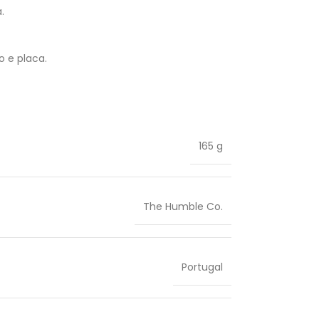
.
o e placa.
165 g
The Humble Co.
Portugal