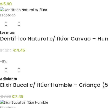
€
5.90
Esgotado
Ler mais
Dentífrico Natural c/ flúor Carvão – H
€
4.45
-6%
Adicionar
Elixir Bucal c/ flúor Humble – Criança 
€
7.99
€
7.49
Esgotado