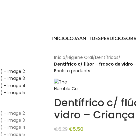
INÍCIO
LOJA
ANTI DESPERDÍCIO
SOBR
Início
/
Higiene Oral
/
Dentífricos
/
Dentífrico c/ flúor – frasco de vidr
Back to products
Dentífrico c/ fl
vidro – Crianç
€
6.29
€
5.50