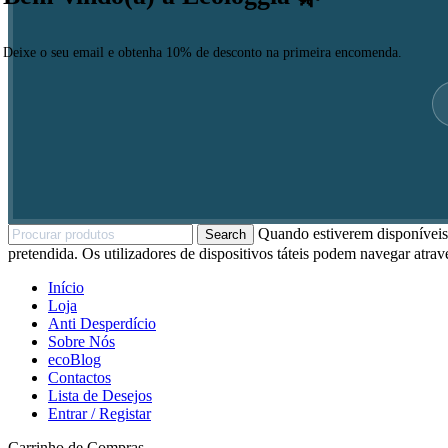
Deixe o seu email e obtenha 10% de desconto na primeira encomenda.
Quando estiverem disponíveis 
Search
pretendida. Os utilizadores de dispositivos táteis podem navegar atrav
Início
Loja
Anti Desperdício
Sobre Nós
ecoBlog
Contactos
Lista de Desejos
Entrar / Registar
Carrinho de Compras