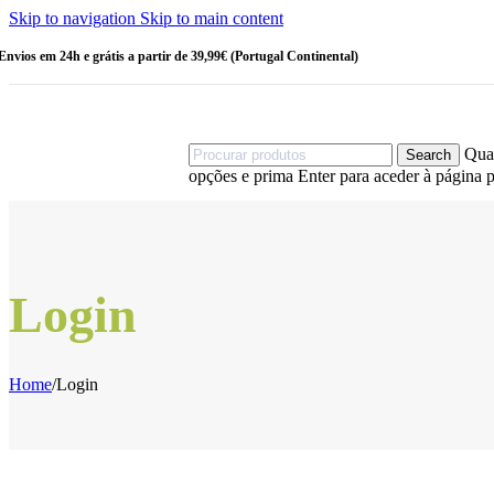
Escovas
Skip to navigation
Skip to main content
HIGIENE
PESSOAL
Envios em 24h e grátis a partir de 39,99€ (Portugal Continental)
Amaciadores
Champô
Champô
Sólido
Cotonetes
Quan
Search
Desodorizantes
opções e prima Enter para aceder à página p
Esponjas
Gel de Banho
Sabonetes
OUTRAS
CATEGORIAS
Login
Bebé
Criança
Linha Homem
Stock Off
Home
/
Login
MAIS VENDIDOS
Sérum Eco-