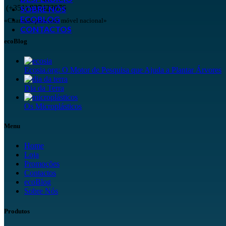
(+351) 937423076
SOBRE NÓS
ECOBLOG
«Chamada para rede móvel nacional»
CONTACTOS
ecoBlog
Ecosia.org: O Motor de Pesquisa que Ajuda a Plantar Árvores
Dia da Terra
Os Microplásticos
Menu
Home
Loja
Promoções
Contactos
ecoBlog
Sobre Nós
Produtos