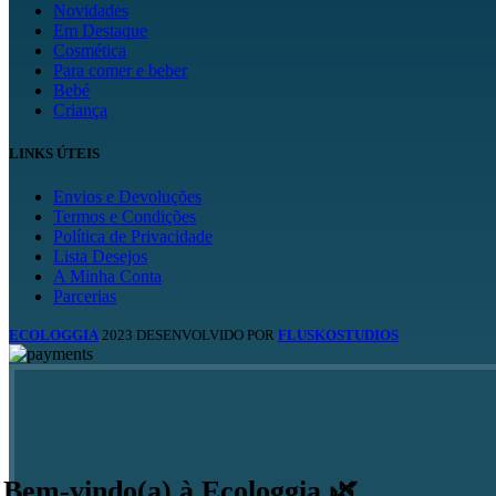
Novidades
Em Destaque
Cosmética
Para comer e beber
Bebé
Criança
LINKS ÚTEIS
Envios e Devoluções
Termos e Condições
Política de Privacidade
Lista Desejos
A Minha Conta
Parcerias
ECOLOGGIA
2023 DESENVOLVIDO POR
FLUSKOSTUDIOS
Bem-vindo(a) à Ecologgia 🌿