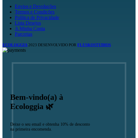
Envios e Devoluções
Termos e Condições
Política de Privacidade
Lista Desejos
A Minha Conta
Parcerias
ECOLOGGIA
2023 DESENVOLVIDO POR
FLUSKOSTUDIOS
Bem-vindo(a) à
Ecologgia 🌿
Deixe o seu email e obtenha 10% de desconto
na primeira encomenda.