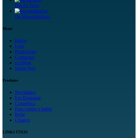
Dia da Terra
Os Microplásticos
Menu
Home
Loja
Promoções
Contactos
ecoBlog
Sobre Nós
Produtos
Novidades
Em Destaque
Cosmética
Para comer e beber
Bebé
Criança
LINKS ÚTEIS