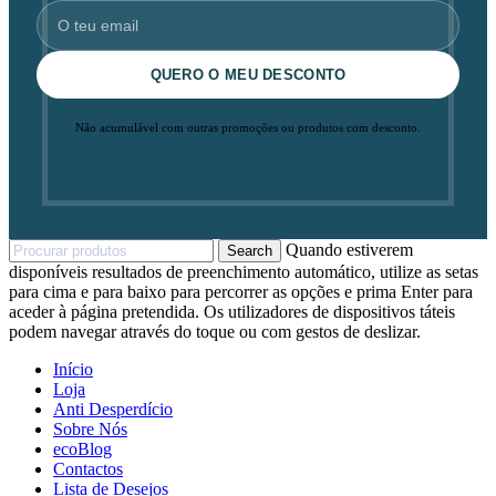
QUERO O MEU DESCONTO
Não acumulável com outras promoções ou produtos com desconto.
Quando estiverem
Search
disponíveis resultados de preenchimento automático, utilize as setas
para cima e para baixo para percorrer as opções e prima Enter para
aceder à página pretendida. Os utilizadores de dispositivos táteis
podem navegar através do toque ou com gestos de deslizar.
Início
Loja
Anti Desperdício
Sobre Nós
ecoBlog
Contactos
Lista de Desejos