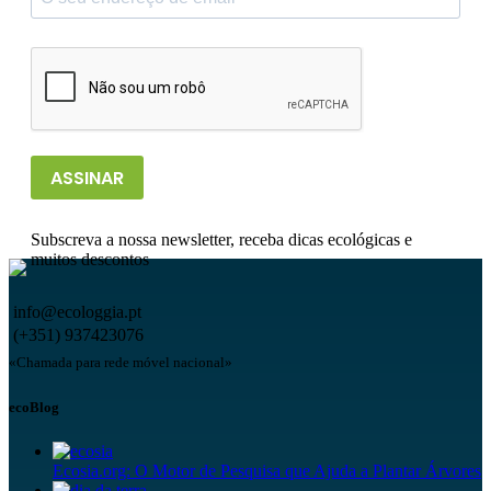
ASSINAR
Subscreva a nossa newsletter, receba dicas ecológicas e
muitos descontos
info@ecologgia.pt
(+351) 937423076
«Chamada para rede móvel nacional»
ecoBlog
Ecosia.org: O Motor de Pesquisa que Ajuda a Plantar Árvores