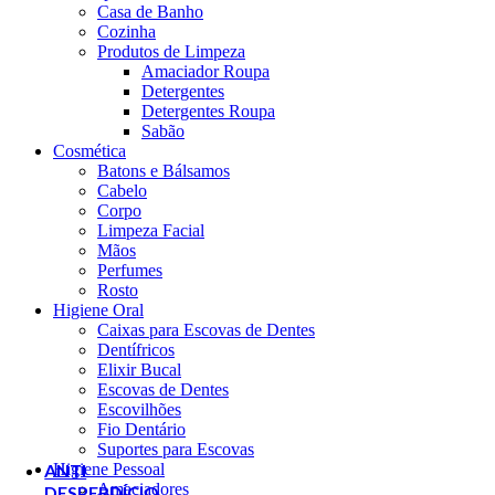
Casa de Banho
fermentado
Cozinha
(30ml) -
Produtos de Limpeza
laSaponaria
Amaciador Roupa
€
9.90
Detergentes
Escova de
Detergentes Roupa
Dentes Bambu -
Sabão
Cabo Plano
Cosmética
Adulto -
Batons e Bálsamos
Humble
Cabelo
€
1.99
Corpo
O preço
Limpeza Facial
original era:
Mãos
€1.99.
€
1.80
O
Perfumes
preço atual é:
Rosto
€1.80.
Higiene Oral
Caixas para Escovas de Dentes
Dentífricos
Ácido
Elixir Bucal
Hialurónico
Escovas de Dentes
(30ml) -
Escovilhões
laSaponaria
Fio Dentário
€
9.90
Suportes para Escovas
Higiene Pessoal
ANTI
Amaciadores
DESPERDÍCIO