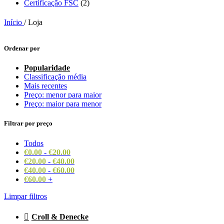
Certificação FSC
(2)
Início
/
Loja
Ordenar por
Popularidade
Classificação média
Mais recentes
Preço: menor para maior
Preço: maior para menor
Filtrar por preço
Todos
€
0.00
-
€
20.00
€
20.00
-
€
40.00
€
40.00
-
€
60.00
€
60.00
+
Limpar filtros
Croll & Denecke