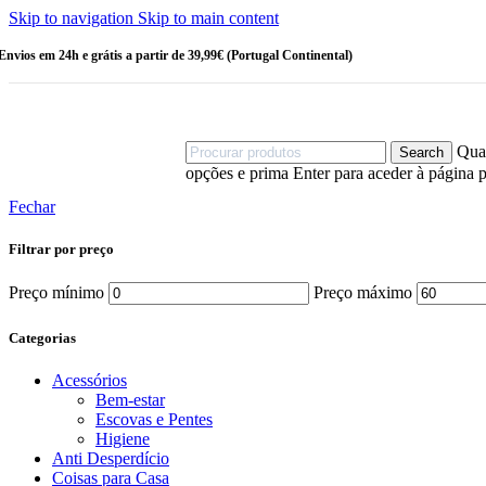
Escovas
Skip to navigation
Skip to main content
HIGIENE
PESSOAL
Envios em 24h e grátis a partir de 39,99€ (Portugal Continental)
Amaciadores
Champô
Champô
Sólido
Cotonetes
Quan
Search
Desodorizantes
opções e prima Enter para aceder à página p
Esponjas
Gel de Banho
Fechar
Sabonetes
Filtrar por preço
OUTRAS
CATEGORIAS
Preço mínimo
Preço máximo
Bebé
Criança
Categorias
Linha Homem
Stock Off
Acessórios
Bem-estar
MAIS VENDIDOS
Escovas e Pentes
Higiene
Anti Desperdício
Coisas para Casa
Sérum Eco-