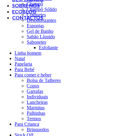
Champô
SOBRE NÓS
Champô Sólido
ECOBLOG
Cotonetes
CONTACTOS
Desodorizantes
Esponjas
Gel de Banho
Sabão Líquido
Sabonetes
Esfoliante
Linha homem
Natal
Papelaria
Para Bebé
Para comer e beber
Bolsa de Talheres
Copos
Garrafas
Individuais
Lancheiras
Marmitas
Palhinhas
Termos
Para Criança
Brinquedos
Stock Off