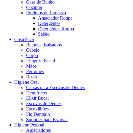
Casa de Banho
Cozinha
Produtos de Limpeza
Amaciador Roupa
Detergentes
Detergentes Roupa
Sabão
Cosmética
Batons e Bálsamos
Cabelo
Corpo
Limpeza Facial
Mãos
Perfumes
Rosto
Higiene Oral
Caixas para Escovas de Dentes
Dentífricos
Elixir Bucal
Escovas de Dentes
Escovilhões
Fio Dentário
Suportes para Escovas
Higiene Pessoal
Amaciadores