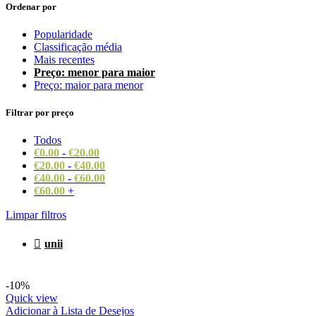
Ordenar por
Popularidade
Classificação média
Mais recentes
Preço: menor para maior
Preço: maior para menor
Filtrar por preço
Todos
€
0.00
-
€
20.00
€
20.00
-
€
40.00
€
40.00
-
€
60.00
€
60.00
+
Limpar filtros
unii
-10%
Quick view
Adicionar à Lista de Desejos