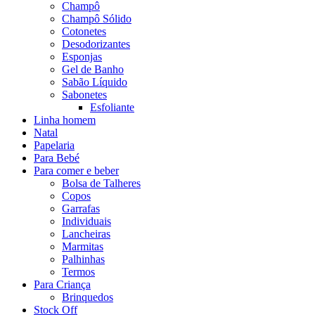
Champô
Champô Sólido
Cotonetes
Desodorizantes
Esponjas
Gel de Banho
Sabão Líquido
Sabonetes
Esfoliante
Linha homem
Natal
Papelaria
Para Bebé
Para comer e beber
Bolsa de Talheres
Copos
Garrafas
Individuais
Lancheiras
Marmitas
Palhinhas
Termos
Para Criança
Brinquedos
Stock Off