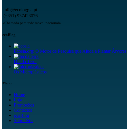
info@ecologgia.pt
(+351) 937423076
«Chamada para rede móvel nacional»
ecoBlog
Ecosia.org: O Motor de Pesquisa que Ajuda a Plantar Árvores
Dia da Terra
Os Microplásticos
Menu
Home
Loja
Promoções
Contactos
ecoBlog
Sobre Nós