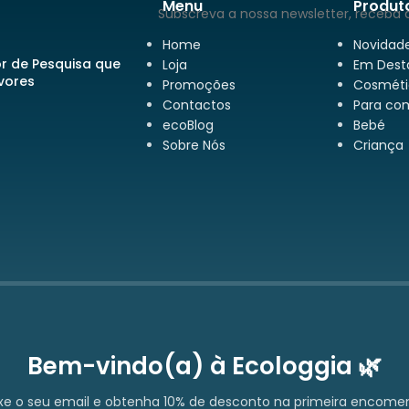
Menu
Produt
Subscreva a nossa newsletter, receba 
Home
Novidad
or de Pesquisa que
Loja
Em Dest
rvores
Promoções
Cosméti
Contactos
Para co
ecoBlog
Bebé
Sobre Nós
Criança
Bem-vindo(a) à Ecologgia 🌿
xe o seu email e obtenha 10% de desconto na primeira encome