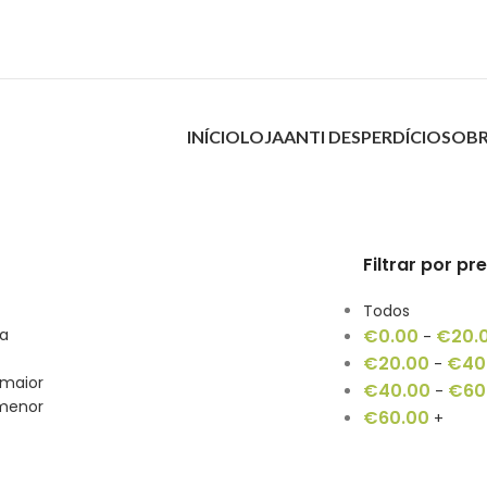
INÍCIO
LOJA
ANTI DESPERDÍCIO
SOBR
Filtrar por pr
Todos
ia
€
0.00
€
20.
-
€
20.00
€
40
-
 maior
€
40.00
€
60
-
 menor
€
60.00
+