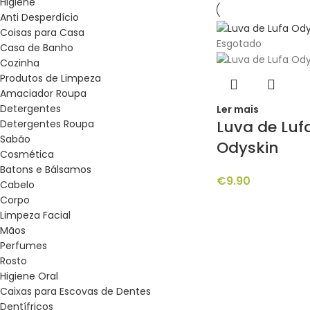
Higiene
Anti Desperdício
Coisas para Casa
Esgotado
Casa de Banho
Cozinha
Produtos de Limpeza
Amaciador Roupa
Detergentes
Ler mais
Luva de Luf
Detergentes Roupa
Sabão
Odyskin
Cosmética
Batons e Bálsamos
€
9.90
Cabelo
Corpo
Limpeza Facial
Mãos
Perfumes
Rosto
Higiene Oral
Caixas para Escovas de Dentes
Dentífricos