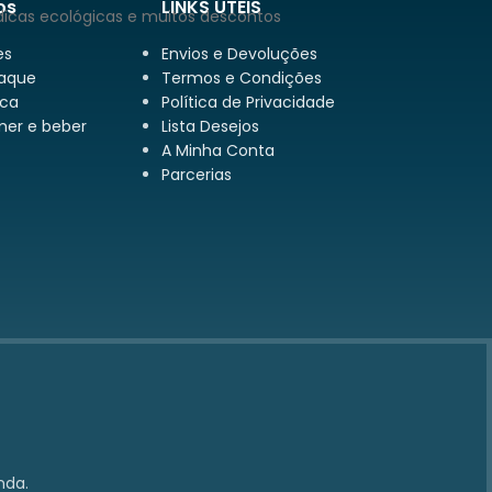
os
LINKS ÚTEIS
dicas ecológicas e muitos descontos
es
Envios e Devoluções
aque
Termos e Condições
ca
Política de Privacidade
mer e beber
Lista Desejos
A Minha Conta
Parcerias
nda.