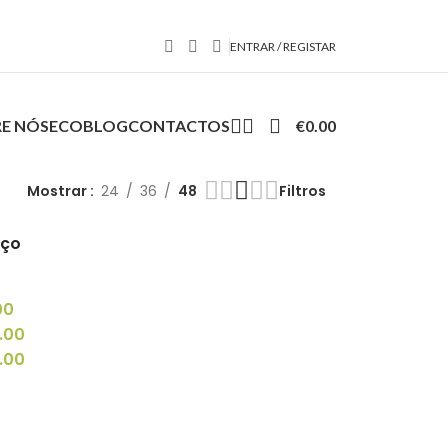
ENTRAR / REGISTAR
E NÓS
ECOBLOG
CONTACTOS
€
0.00
Mostrar
24
36
48
Filtros
eço
00
.00
.00