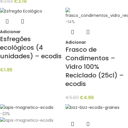
€
3.65
€
3.19
-14%
Adicionar
Esfregões
Adicionar
ecológicos (4
Frasco de
unidades) – ecodis
Condimentos –
Vidro 100%
€
1.85
Reciclado (25cl) –
ecodis
€
5.80
€
4.99
-23%