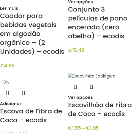
Ver opções
Conjunto 3
Ler mais
Coador para
películas de pano
bebidas vegetais
encerado (cera
em algodão
abelha) – ecodis
orgânico – (2
Unidades) – ecodis
€
15.45
€
4.95
-13%
Ver opções
Escovilhão de Fibra
Adicionar
Escova de Fibra de
de Coco – ecodis
Coco – ecodis
€
1.55
€
1.95
–