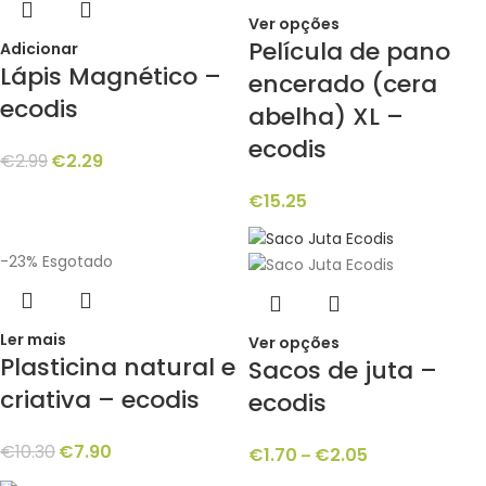
Ver opções
Película de pano
Adicionar
Lápis Magnético –
encerado (cera
ecodis
abelha) XL –
ecodis
€
2.99
€
2.29
€
15.25
-23%
Esgotado
Ler mais
Ver opções
Plasticina natural e
Sacos de juta –
criativa – ecodis
ecodis
€
10.30
€
7.90
€
1.70
€
2.05
–