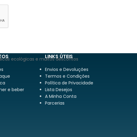
TOS
LINKS ÚTEIS
dicas ecológicas e muitos descontos
es
Envios e Devoluções
aque
Termos e Condições
ca
Política de Privacidade
mer e beber
Lista Desejos
A Minha Conta
Parcerias