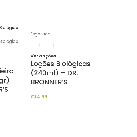
Esgotado
Ver opções
Loções Biológicas
eiro
(240ml) – DR.
gr) –
BRONNER’S
R’S
€
14.99