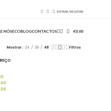
ENTRAR / REGISTAR
E NÓS
ECOBLOG
CONTACTOS
€
0.00
Mostrar
24
36
48
Filtros
PREÇO
00
.00
.00