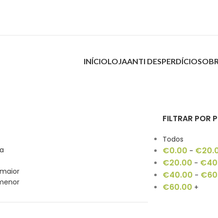
INÍCIO
LOJA
ANTI DESPERDÍCIO
SOBR
FILTRAR POR 
Todos
ia
€
0.00
€
20.
-
€
20.00
€
40
-
 maior
€
40.00
€
60
-
 menor
€
60.00
+