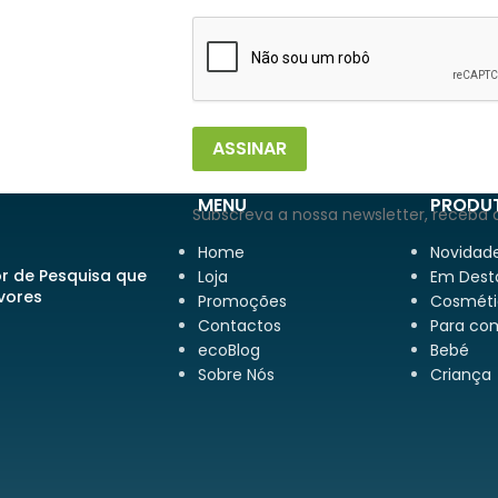
ASSINAR
MENU
PRODU
Subscreva a nossa newsletter, receba 
Home
Novidad
or de Pesquisa que
Loja
Em Dest
rvores
Promoções
Cosméti
Contactos
Para co
ecoBlog
Bebé
Sobre Nós
Criança