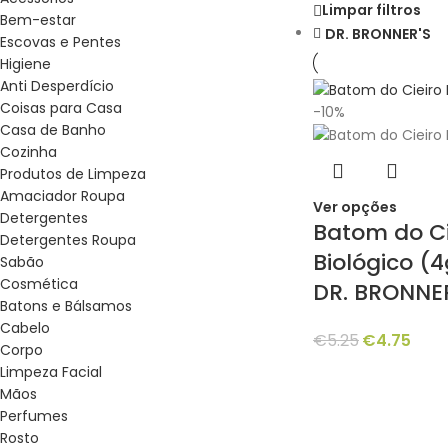
Limpar filtros
Bem-estar
DR. BRONNER'S
Escovas e Pentes
Higiene
Anti Desperdício
Coisas para Casa
-10%
Casa de Banho
Cozinha
Produtos de Limpeza
Amaciador Roupa
Ver opções
Detergentes
Batom do Ci
Detergentes Roupa
Biológico (4
Sabão
Cosmética
DR. BRONNE
Batons e Bálsamos
Cabelo
€
5.25
€
4.75
Corpo
Limpeza Facial
Mãos
Perfumes
Rosto